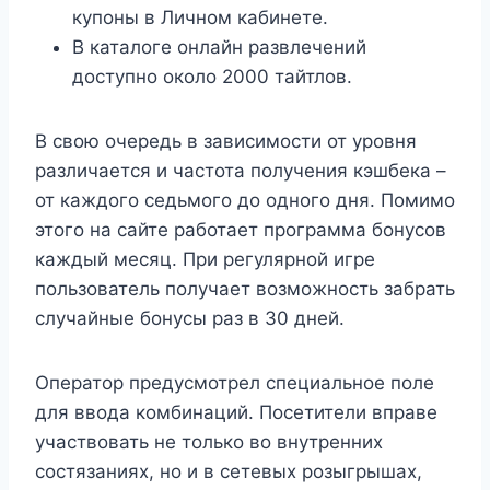
купоны в Личном кабинете.
В каталоге онлайн развлечений
доступно около 2000 тайтлов.
В свою очередь в зависимости от уровня
различается и частота получения кэшбека –
от каждого седьмого до одного дня. Помимо
этого на сайте работает программа бонусов
каждый месяц. При регулярной игре
пользователь получает возможность забрать
случайные бонусы раз в 30 дней.
Оператор предусмотрел специальное поле
для ввода комбинаций. Посетители вправе
участвовать не только во внутренних
состязаниях, но и в сетевых розыгрышах,