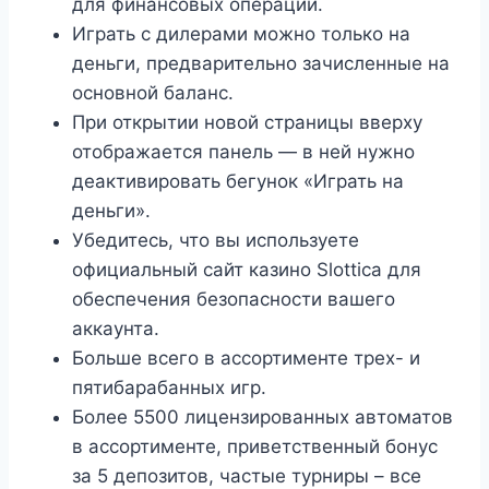
для финансовых операций.
Играть с дилерами можно только на
деньги, предварительно зачисленные на
основной баланс.
При открытии новой страницы вверху
отображается панель — в ней нужно
деактивировать бегунок «Играть на
деньги».
Убедитесь, что вы используете
официальный сайт казино Slottica для
обеспечения безопасности вашего
аккаунта.
Больше всего в ассортименте трех- и
пятибарабанных игр.
Более 5500 лицензированных автоматов
в ассортименте, приветственный бонус
за 5 депозитов, частые турниры – все