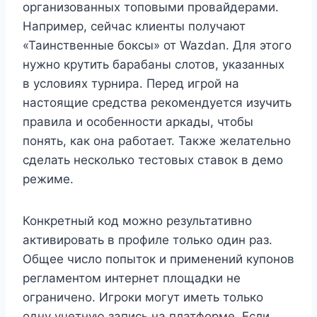
организованных топовыми провайдерами.
Например, сейчас клиенты получают
«Таинственные боксы» от Wazdan. Для этого
нужно крутить барабаны слотов, указанных
в условиях турнира. Перед игрой на
настоящие средства рекомендуется изучить
правила и особенности аркады, чтобы
понять, как она работает. Также желательно
сделать несколько тестовых ставок в демо
режиме.
Конкретный код можно результативно
активировать в профиле только один раз.
Общее число попыток и применений купонов
регламентом интернет площадки не
ограничено. Игроки могут иметь только
одну учетную запись на платформе. Если