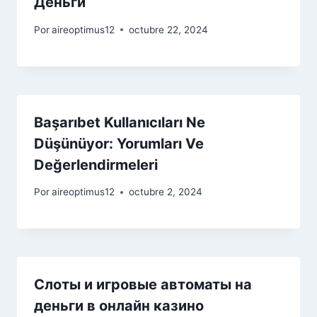
Деньги
Por
aireoptimus12
octubre 22, 2024
Başarıbet Kullanıcıları Ne
Düşünüyor: Yorumları Ve
Değerlendirmeleri
Por
aireoptimus12
octubre 2, 2024
Слоты и игровые автоматы на
деньги в онлайн казино