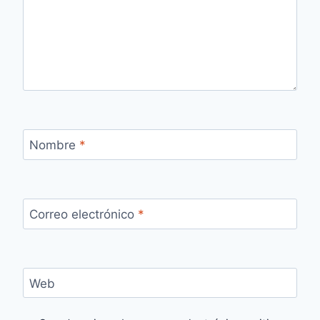
Nombre
*
Correo electrónico
*
Web