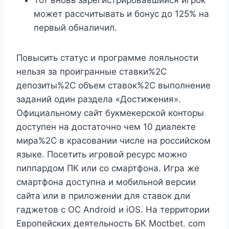
может рассчитывать и бонус до 125% на
первый обналичил.
Повысить статус и программе лояльности
нельзя за проигранные ставки%2C
депозиты%2C объем ставок%2C выполнение
заданий один раздела «Достижения».
Официальному сайт букмекерской конторы
доступен на достаточно чем 10 диалекте
мира%2C в красовании числе на российском
языке. Посетить игровой ресурс можно
пиппардом ПК или со смартфона. Игра же
смартфона доступна и мобильной версии
сайта или в приложении для ставок дли
гаджетов с ОС Android и iOS. На территории
Европейских деятельность БК Moctbet. com