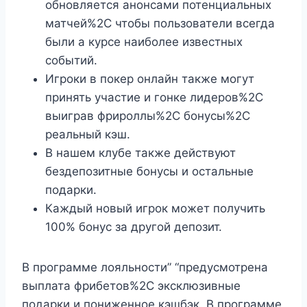
обновляется анонсами потенциальных
матчей%2C чтобы пользователи всегда
были а курсе наиболее известных
событий.
Игроки в покер онлайн также могут
принять участие и гонке лидеров%2C
выиграв фрироллы%2C бонусы%2C
реальный кэш.
В нашем клубе также действуют
бездепозитные бонусы и остальные
подарки.
Каждый новый игрок может получить
100% бонус за другой депозит.
В программе лояльности” “предусмотрена
выплата фрибетов%2C эксклюзивные
подарки и пониженное кэшбэк. В программе