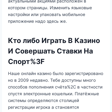
актуальными акциями расположен в
котором страницы. Изменить языковые
настройки или упаковать мобильное
приложение надо здесь же.
Кто либо Играть В Казино
И Совершать Ставки На
Спорт%3F
Наше онлайн казино было зарегистрировано
но в 2009 недавно. Тебе доступны много
способов пополнения счёта%2C в частности
спустя электронные кошельки. Платёжные
системы определяются столицей
регистрации игрока а становятся