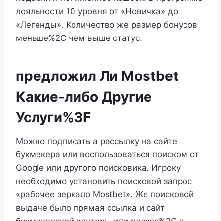
лояльности 10 уровня от «Новичка» до
«Легенды». Количество же размер бонусов
меньше%2C чем выше статус.
предложил Ли Mostbet
Какие-либо Другие
Услуги%3F
Можно подписать а рассылку на сайте
букмекера или воспользоваться поиском от
Google или другого поисковика. Игроку
необходимо установить поисковой запрос
«рабочее зеркало Mostbet». Же поисковой
выдаче было прямая ссылка и сайт
букмекерской конторы или ресурс%2C в