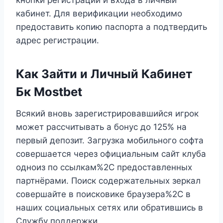
кабинет. Для верификации необходимо
предоставить копию паспорта а подтвердить
адрес регистрации.
Как Зайти и Личный Кабинет
Бк Mostbet
Всякий вновь зарегистрировавшийся игрок
может рассчитывать а бонус до 125% на
первый депозит. Загрузка мобильного софта
совершается через официальным сайт клуба
одноиз по ссылкам%2C предоставленных
партнёрами. Поиск содержательных зеркал
совершайте в поисковике браузера%2C в
наших социальных сетях или обратившись в
Службу поддержки.