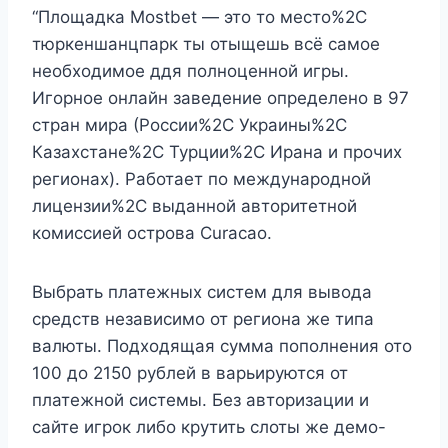
“Площадка Mostbet — это то место%2C
тюркеншанцпарк ты отыщешь всё самое
необходимое ддя полноценной игры.
Игорное онлайн заведение определено в 97
стран мира (России%2C Украины%2C
Казахстане%2C Турции%2C Ирана и прочих
регионах). Работает по международной
лицензии%2C выданной авторитетной
комиссией острова Curacao.
Выбрать платежных систем для вывода
средств независимо от региона же типа
валюты. Подходящая сумма пополнения ото
100 до 2150 рублей в варьируются от
платежной системы. Без авторизации и
сайте игрок либо крутить слоты же демо-