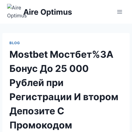
Aire Optimus
BLOG
Mostbet Мостбет%3A
Бонус До 25 000
Рублей при
Регистрации И втором
Депозите С
Промокодом