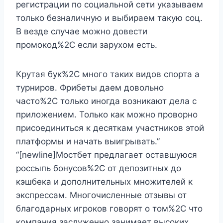
регистрации по социальной сети указываем
только безналичную и выбираем такую соц.
В везде случае можно довести
промокод%2C если зарухом есть.
Крутая бук%2C много таких видов спорта а
турниров. Фрибеты даем довольно
часто%2C только иногда возникают дела с
приложением. Только как можно проворно
присоединиться к десяткам участников этой
платформы и начать выигрывать.”
“[newline]Мостбет предлагает оставшуюся
россыпь бонусов%2C от депозитных до
кэшбека и дополнительных множителей к
экспрессам. Многочисленные отзывы от
благодарных игроков говорят о том%2C что
компания заслуженно занимает высоких