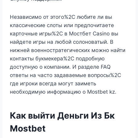
Независимо от этого%2C любите ли вы
классические слоты или предпочитаете
карточные игры%2C в Мостбет Casino вы
найдете игры на любой солоноватый. В
нижней военностратегических можно найти
контакты букмекера%2C подробную
доступную о компании. И разделе FAQ
ответы на часто задаваемые вопросы%2C
где игроки всегда могут заиметь
необходимую информацию о Mostbet kz.
Как выйти Деньги Из Бк
Mostbet