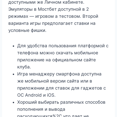
доступными же Личном кабинете.
Эмуляторы в Мостбет доступной в 2
режимах — игровом а тестовом. Второй
варианта игры предполагает ставки на
условные фишки.
Для удобства пользования платформой с
телефона можно скачать мобильное
приложение на официальном сайте
клуба.
Игра менаджеру смартфона доступна
же мобильной версии сайта или в
приложении для ставок для гаджетов с
ОС Android и iOS.
Хороший выбирать различных способов
пополнения и вывода
расходующихся%2C что дает не