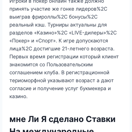
Игроки в покер онлайн также должно
принять участие же гонке лидеров%2C
выиграв фрироллы%2C бонусы%2C
реальный кэш. Турниры актуальны для
разделов «Казино»%2C «LIVE-дилеры»%2C
«Покер» и «Спорт». К игре допускаются
лица%2C достигшие 21-летнего возраста.
Первых время регистрации который клиент
знакомится со Пользовательским
соглашением клуба. В регистрационной
териоморфной указывают возраст а дают
согласие и получение услуг букмекера и
казино.
мне Ли Я сделано Ставки
На международные