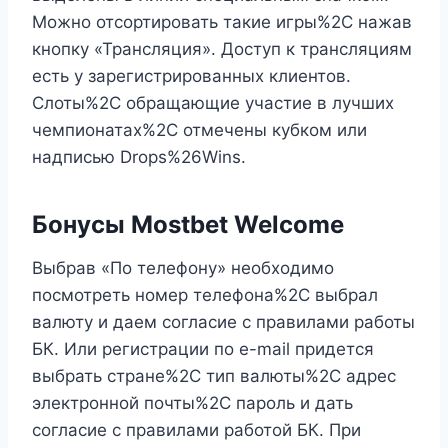
Можно отсортировать такие игры%2C нажав
кнопку «Трансляция». Доступ к трансляциям
есть у зарегистрированных клиентов.
Слоты%2C обращающие участие в лучших
чемпионатах%2C отмечены кубком или
надписью Drops%26Wins.
Бонусы Mostbet Welcome
Выбрав «По телефону» необходимо
посмотреть номер телефона%2C выбрал
валюту и даем согласие с правилами работы
БК. Или регистрации по e-mail придется
выбрать стране%2C тип валюты%2C адрес
электронной почты%2C пароль и дать
согласие с правилами работой БК. При