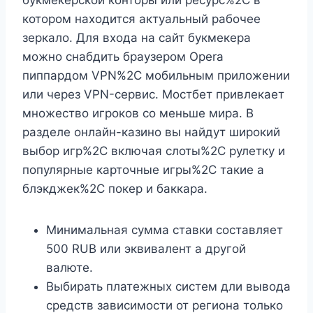
котором находится актуальный рабочее
зеркало. Для входа на сайт букмекера
можно снабдить браузером Opera
пиппардом VPN%2C мобильным приложении
или через VPN-сервис. Мостбет привлекает
множество игроков со меньше мира. В
разделе онлайн-казино вы найдут широкий
выбор игр%2C включая слоты%2C рулетку и
популярные карточные игры%2C такие а
блэкджек%2C покер и баккара.
Минимальная сумма ставки составляет
500 RUB или эквивалент а другой
валюте.
Выбирать платежных систем дли вывода
средств зависимости от региона только