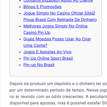
Contatos Elizabeth Apoio Ao Cliente
Bônus E Promoções
Jogue Simply No Casino Oficial Site☑️
Pinup Brasil Com Retirada De Dinheiro
Melhores Jogos Simply No Online
Casino Pin Up
Quais Moedas Posso Usar Ao Criar
Uma Conta?
Jogos E Apostas Ao Vivo
Pin Up Online Sport Brasil
Pin-up No Brasil
Depois de produzir um depósito e o dinheiro ter si
por um determinado período de tempo. Nesse jogo
no ar reunido com as odds crescentes. A peculia
disponível para apostas, mas é possível estafar 