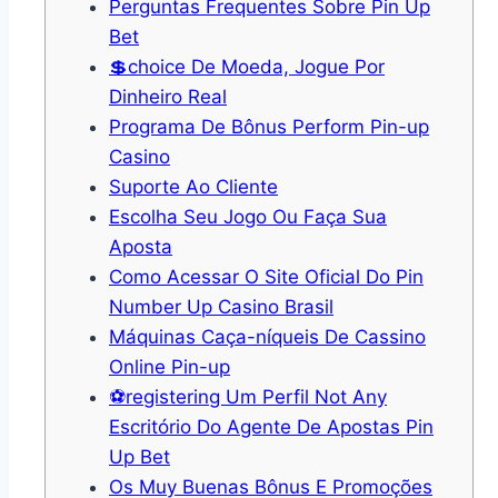
Perguntas Frequentes Sobre Pin Up
Bet
💲choice De Moeda, Jogue Por
Dinheiro Real
Programa De Bônus Perform Pin-up
Casino
Suporte Ao Cliente
Escolha Seu Jogo Ou Faça Sua
Aposta
Como Acessar O Site Oficial Do Pin
Number Up Casino Brasil
Máquinas Caça-níqueis De Cassino
Online Pin-up
⚽️registering Um Perfil Not Any
Escritório Do Agente De Apostas Pin
Up Bet
Os Muy Buenas Bônus E Promoções