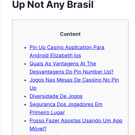
Up Not Any Brasil
Content
Pin Up Casino Application Para
Android Elizabeth Ios
Quais As Vantagens At The
Desvantagens Do Pin Number Up?
Jogos Nas Mesas De Cassino No Pin
Up
Diversidade De Jogos
Segurança Dos Jogadores Em
Primeiro Lugar
Posso Fazer Apostas Usando Um App
Móvel?