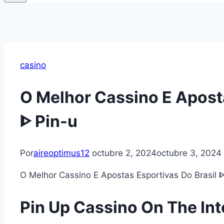
casino
O Melhor Cassino E Aposta
ᐈ Pin-u
Por
aireoptimus12
octubre 2, 2024
octubre 3, 2024
O Melhor Cassino E Apostas Esportivas Do Brasil 
Pin Up Cassino On The Inte