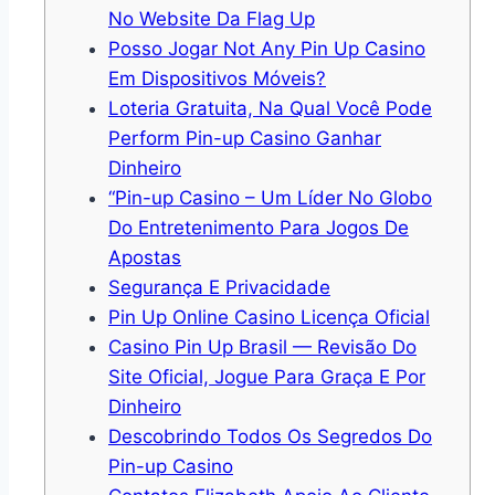
No Website Da Flag Up
Posso Jogar Not Any Pin Up Casino
Em Dispositivos Móveis?
Loteria Gratuita, Na Qual Você Pode
Perform Pin-up Casino Ganhar
Dinheiro
“Pin-up Casino – Um Líder No Globo
Do Entretenimento Para Jogos De
Apostas
Segurança E Privacidade
Pin Up Online Casino Licença Oficial
Casino Pin Up Brasil — Revisão Do
Site Oficial, Jogue Para Graça E Por
Dinheiro
Descobrindo Todos Os Segredos Do
Pin-up Casino