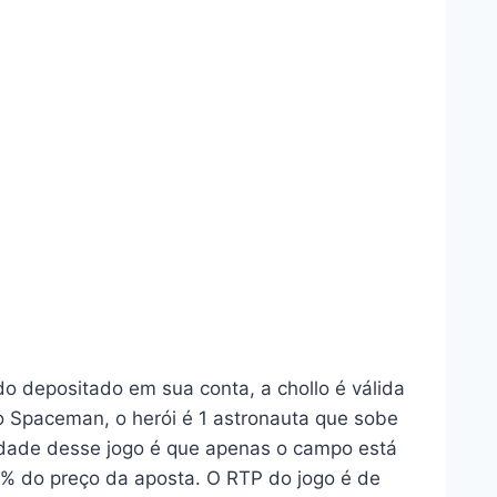
do depositado em sua conta, a chollo é válida
 Spaceman, o herói é 1 astronauta que sobe
ridade desse jogo é que apenas o campo está
50% do preço da aposta. O RTP do jogo é de