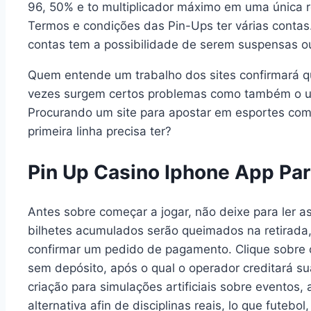
96, 50% e to multiplicador máximo em uma única r
Termos e condições das Pin-Ups ter várias contas
contas tem a possibilidade de serem suspensas o
Quem entende um trabalho dos sites confirmará que
vezes surgem certos problemas como também o us
Procurando um site para apostar em esportes com
primeira linha precisa ter?
Pin Up Casino Iphone App Par
Antes sobre começar a jogar, não deixe para ler a
bilhetes acumulados serão queimados na retirada,
confirmar um pedido de pagamento. Clique sobre o
sem depósito, após o qual o operador creditará su
criação para simulações artificiais sobre eventos,
alternativa afin de disciplinas reais, lo que futebo