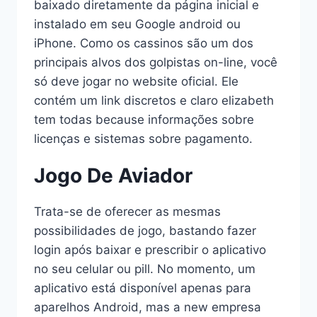
baixado diretamente da página inicial e
instalado em seu Google android ou
iPhone. Como os cassinos são um dos
principais alvos dos golpistas on-line, você
só deve jogar no website oficial. Ele
contém um link discretos e claro elizabeth
tem todas because informações sobre
licenças e sistemas sobre pagamento.
Jogo De Aviador
Trata-se de oferecer as mesmas
possibilidades de jogo, bastando fazer
login após baixar e prescribir o aplicativo
no seu celular ou pill. No momento, um
aplicativo está disponível apenas para
aparelhos Android, mas a new empresa