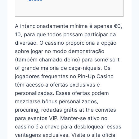
A intencionadamente mínima é apenas €0,
10, para que todos possam participar da
diversão. O cassino proporciona a opção
sobre jogar no modo demonstração
(também chamado demo) para some sort
of grande maioria de caça-níqueis. Os
jogadores frequentes no Pin-Up Casino
têm acesso a ofertas exclusivas e
personalizadas. Essas ofertas podem
mezclarse bônus personalizados,
procuring, rodadas grátis at the convites
para eventos VIP. Manter-se ativo no
cassino é a chave para desbloquear essas
vantagens exclusivas. Visite o site oficial