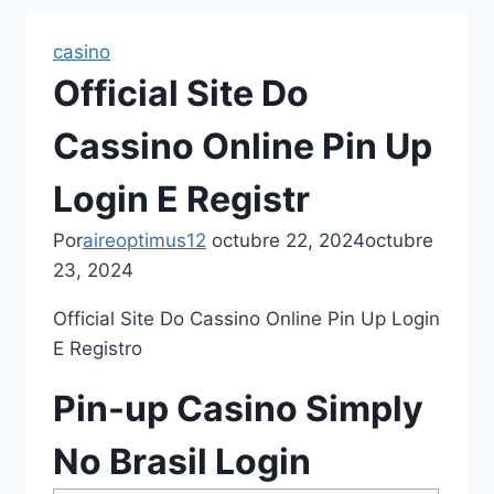
casino
Official Site Do
Cassino Online Pin Up
Login E Registr
Por
aireoptimus12
octubre 22, 2024
octubre
23, 2024
Official Site Do Cassino Online Pin Up Login
E Registro
Pin-up Casino Simply
No Brasil Login