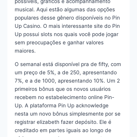
possíveis, gráficos e acompanhamento
musical. Aqui estão algumas das opções
populares desse gênero disponíveis no Pin
Up Casino. O mais interessante site do Pin
Up possui slots nos quais você pode jogar
sem preocupações e ganhar valores
maiores.
O semanal está disponível pra de fifty, com
um preço de 5%, a de 250, apresentando
7%, e a de 1000, apresentando 10%. Um 2
primeiros bônus que os novos usuários
recebem no estabelecimento online Pin-
Up. A plataforma Pin Up acknowledge
nesta um novo bônus simplesmente por se
registrar elizabeth fazer depósito. Ele é
creditado em partes iguais ao longo de