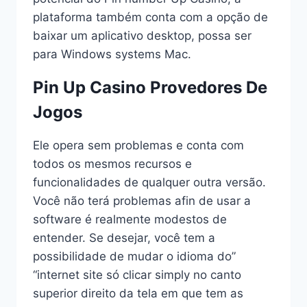
plataforma também conta com a opção de
baixar um aplicativo desktop, possa ser
para Windows systems Mac.
Pin Up Casino Provedores De
Jogos
Ele opera sem problemas e conta com
todos os mesmos recursos e
funcionalidades de qualquer outra versão.
Você não terá problemas afin de usar a
software é realmente modestos de
entender. Se desejar, você tem a
possibilidade de mudar o idioma do”
“internet site só clicar simply no canto
superior direito da tela em que tem as