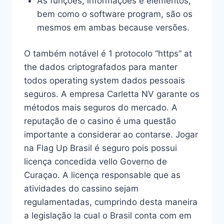
As funções, informações e elementos,
bem como o software program, são os
mesmos em ambas because versões.
O também notável é 1 protocolo “https” at
the dados criptografados para manter
todos operating system dados pessoais
seguros. A empresa Carletta NV garante os
métodos mais seguros do mercado. A
reputação de o casino é uma questão
importante a considerar ao contarse. Jogar
na Flag Up Brasil é seguro pois possui
licença concedida vello Governo de
Curaçao. A licença responsable que as
atividades do cassino sejam
regulamentadas, cumprindo desta maneira
a legislação la cual o Brasil conta com em