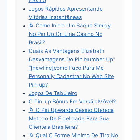
Casino
Jogos Rápidos Apresentando
Vitórias Instantâneas
🌀 Como Inicio Um Saque Simply
No Pin Up On Line Casino No
Brasil?
Quais As Vantagens Elizabeth
Desvantagens Do Pin Number Up”
“[newline]como Faço Para Me
Personally Cadastrar No Web Site
Pin-up?
Jogos De Tabuleiro
O Pin-up Bônus Em Versão Móvel?
🌀 O Pin Upwards Casino Oferece
Metodo De Fidelidade Para Sua
Clientela Brasileira?
🌀 Qual O Forme Mínimo De Tiro No