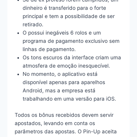
dinheiro é transferido para o forte
principal e tem a possibilidade de ser
retirado.
O possui inegáveis 6 rolos e um
programa de pagamento exclusivo sem
linhas de pagamento.
Os tons escuros da interface criam uma
atmosfera de emoção inesquecível.
No momento, o aplicativo está
disponível apenas para aparelhos
Android, mas a empresa está
trabalhando em uma versão para iOS.
Todos os bônus recebidos devem servir
apostados, levando em conta os
parâmetros das apostas. O Pin-Up aceita