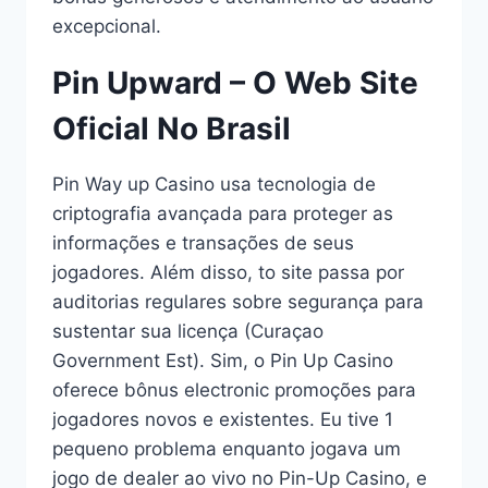
excepcional.
Pin Upward – O Web Site
Oficial No Brasil
Pin Way up Casino usa tecnologia de
criptografia avançada para proteger as
informações e transações de seus
jogadores. Além disso, to site passa por
auditorias regulares sobre segurança para
sustentar sua licença (Curaçao
Government Est). Sim, o Pin Up Casino
oferece bônus electronic promoções para
jogadores novos e existentes. Eu tive 1
pequeno problema enquanto jogava um
jogo de dealer ao vivo no Pin-Up Casino, e