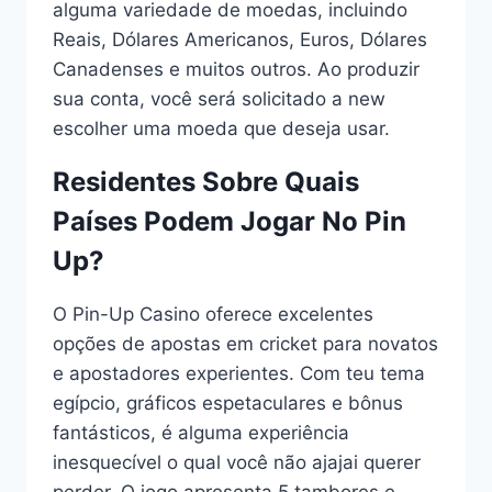
alguma variedade de moedas, incluindo
Reais, Dólares Americanos, Euros, Dólares
Canadenses e muitos outros. Ao produzir
sua conta, você será solicitado a new
escolher uma moeda que deseja usar.
Residentes Sobre Quais
Países Podem Jogar No Pin
Up?
O Pin-Up Casino oferece excelentes
opções de apostas em cricket para novatos
e apostadores experientes. Com teu tema
egípcio, gráficos espetaculares e bônus
fantásticos, é alguma experiência
inesquecível o qual você não ajajai querer
perder. O jogo apresenta 5 tambores e