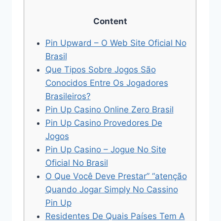
Content
Pin Upward – O Web Site Oficial No
Brasil
Que Tipos Sobre Jogos São
Conocidos Entre Os Jogadores
Brasileiros?
Pin Up Casino Online Zero Brasil
Pin Up Casino Provedores De
Jogos
Pin Up Casino – Jogue No Site
Oficial No Brasil
O Que Você Deve Prestar” “atenção
Quando Jogar Simply No Cassino
Pin Up
Residentes De Quais Países Tem A