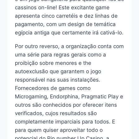
cassinos on-line! Este excitante game
apresenta cinco carretéis e dez linhas de
pagamento, com um design de temática
egípcia antiga que certamente irá cativá-lo.
Por outro reverso, a organização conta com
uma série para regras gerais como a
proibição sobre menores e the
autoexclusão que garantem o jogo
responsável nas suas instalações.
Fornecedores de games como
Microgaming, Endorphina, Pragmatic Play e
outros são conhecidos por oferecer itens
verificados, cujos resultados são
completamente imparciais para todos. E
para quem quiser aproveitar todo o
potencial do Pin number Up Casino, a