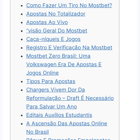
Como Fazer Um Tiro No Mostbet?
Apostas No Totalizador
Apostas Ao Vivo
“visão Geral Do Mostbet
Caça-níqueis E Jogos
Registro E Verificação Na Mostbet
Mostbet Zero Brasil: Uma
Volkswagen Era De Apostas E
Jogos Online
Tipos Para Apostas
Chargers Vivem Dor Da
Reformulação – Draft É Necessário
Para Salvar Um Ano
Editais Auxílios Estudantis
A Ascensão Das Apostas Online
No Brasil