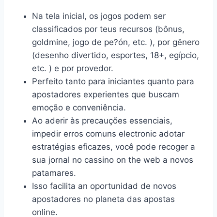
Na tela inicial, os jogos podem ser
classificados por teus recursos (bônus,
goldmine, jogo de pe?ón, etc. ), por gênero
(desenho divertido, esportes, 18+, egípcio,
etc. ) e por provedor.
Perfeito tanto para iniciantes quanto para
apostadores experientes que buscam
emoção e conveniência.
Ao aderir às precauções essenciais,
impedir erros comuns electronic adotar
estratégias eficazes, você pode recoger a
sua jornal no cassino on the web a novos
patamares.
Isso facilita an oportunidad de novos
apostadores no planeta das apostas
online.