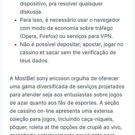
dispositivo, pra resolver quaisquer
diskusija.
Para isso, é necessário usar o navegador
com modo de economia sobre tráfego
(Opera, Firefox) ou serviços para VPN.
Não é possível depositar, apostar, jogar no
cassino et sacar sem the verificação de
teus dados.
A MostBet sony ericsson orgulha de oferecer
uma gama diversificada de serviços projetados
para atender seja aos entusiastas sobre jogos
de azar quanto aos fãs de esportes. A seção
de cassino on-line apresenta uma extensa
coleção para jogos, incluindo caça-níqueis,
pôquer, roleta at the opções de crupiê ao vivo,