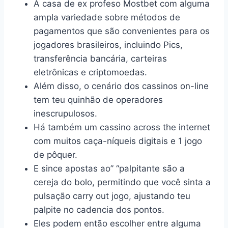
A casa de ex profeso Mostbet com alguma
ampla variedade sobre métodos de
pagamentos que são convenientes para os
jogadores brasileiros, incluindo Pics,
transferência bancária, carteiras
eletrônicas e criptomoedas.
Além disso, o cenário dos cassinos on-line
tem teu quinhão de operadores
inescrupulosos.
Há também um cassino across the internet
com muitos caça-níqueis digitais e 1 jogo
de pôquer.
E since apostas ao” “palpitante são a
cereja do bolo, permitindo que você sinta a
pulsação carry out jogo, ajustando teu
palpite no cadencia dos pontos.
Eles podem então escolher entre alguma