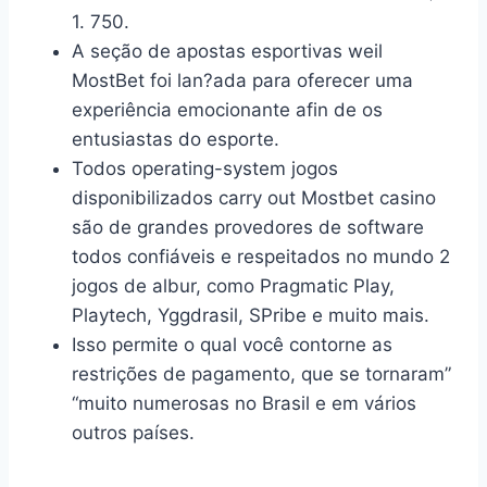
1. 750.
A seção de apostas esportivas weil
MostBet foi lan?ada para oferecer uma
experiência emocionante afin de os
entusiastas do esporte.
Todos operating-system jogos
disponibilizados carry out Mostbet casino
são de grandes provedores de software
todos confiáveis e respeitados no mundo 2
jogos de albur, como Pragmatic Play,
Playtech, Yggdrasil, SPribe e muito mais.
Isso permite o qual você contorne as
restrições de pagamento, que se tornaram”
“muito numerosas no Brasil e em vários
outros países.