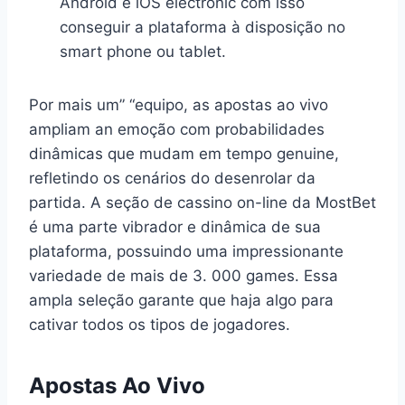
Android e iOS electronic com isso
conseguir a plataforma à disposição no
smart phone ou tablet.
Por mais um” “equipo, as apostas ao vivo
ampliam an emoção com probabilidades
dinâmicas que mudam em tempo genuine,
refletindo os cenários do desenrolar da
partida. A seção de cassino on-line da MostBet
é uma parte vibrador e dinâmica de sua
plataforma, possuindo uma impressionante
variedade de mais de 3. 000 games. Essa
ampla seleção garante que haja algo para
cativar todos os tipos de jogadores.
Apostas Ao Vivo