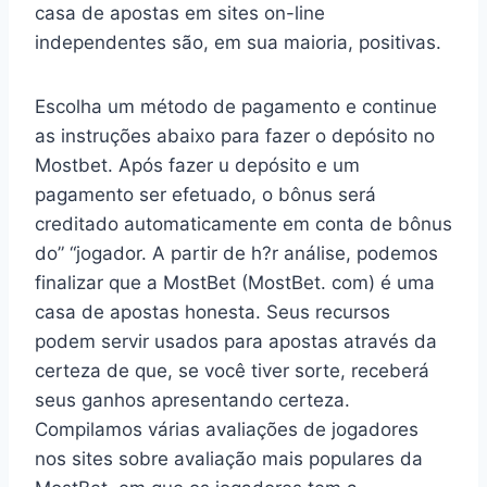
casa de apostas em sites on-line
independentes são, em sua maioria, positivas.
Escolha um método de pagamento e continue
as instruções abaixo para fazer o depósito no
Mostbet. Após fazer u depósito e um
pagamento ser efetuado, o bônus será
creditado automaticamente em conta de bônus
do” “jogador. A partir de h?r análise, podemos
finalizar que a MostBet (MostBet. com) é uma
casa de apostas honesta. Seus recursos
podem servir usados para apostas através da
certeza de que, se você tiver sorte, receberá
seus ganhos apresentando certeza.
Compilamos várias avaliações de jogadores
nos sites sobre avaliação mais populares da