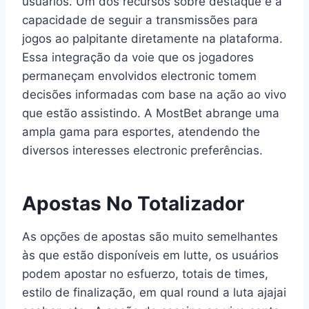
usuários. Um dos recursos sobre destaque é a
capacidade de seguir a transmissões para
jogos ao palpitante diretamente na plataforma.
Essa integração da voie que os jogadores
permaneçam envolvidos electronic tomem
decisões informadas com base na ação ao vivo
que estão assistindo. A MostBet abrange uma
ampla gama para esportes, atendendo the
diversos interesses electronic preferências.
Apostas No Totalizador
As opções de apostas são muito semelhantes
às que estão disponíveis em lutte, os usuários
podem apostar no esfuerzo, totais de times,
estilo de finalização, em qual round a luta ajajai