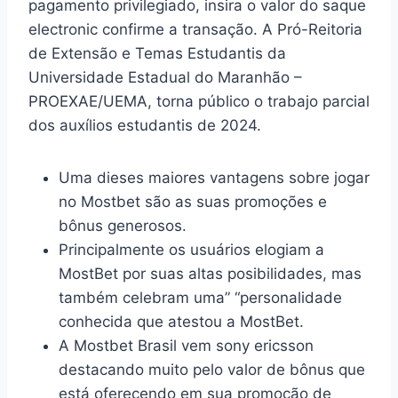
pagamento privilegiado, insira o valor do saque
electronic confirme a transação. A Pró-Reitoria
de Extensão e Temas Estudantis da
Universidade Estadual do Maranhão –
PROEXAE/UEMA, torna público o trabajo parcial
dos auxílios estudantis de 2024.
Uma dieses maiores vantagens sobre jogar
no Mostbet são as suas promoções e
bônus generosos.
Principalmente os usuários elogiam a
MostBet por suas altas posibilidades, mas
também celebram uma” “personalidade
conhecida que atestou a MostBet.
A Mostbet Brasil vem sony ericsson
destacando muito pelo valor de bônus que
está oferecendo em sua promoção de