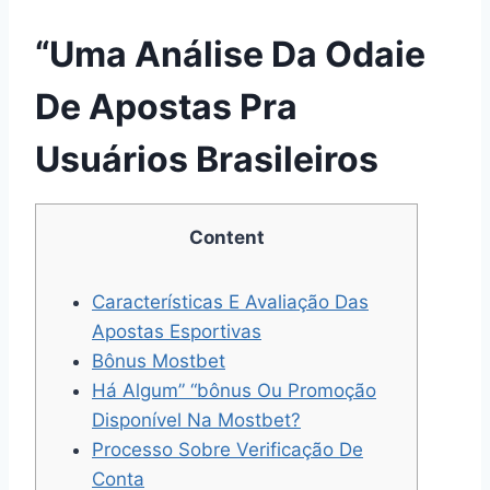
“Uma Análise Da Odaie
De Apostas Pra
Usuários Brasileiros
Content
Características E Avaliação Das
Apostas Esportivas
Bônus Mostbet
Há Algum” “bônus Ou Promoção
Disponível Na Mostbet?
Processo Sobre Verificação De
Conta