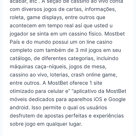
acabar, etc . A seção de cassino ao vivo conta
com diversos jogos de cartas, informações,
roleta, game displays, entre outros que
acontecem em tempo real así que usted u
jogador se sinta em um cassino físico. Mostbet
País e do mundo possui um on line casino
completo com também de 3 mil jogos em seu
catálogo, de diferentes categorias, incluindo
máquinas caça-níqueis, jogos de mesa,
cassino ao vivo, loterias, crash online game,
entre outros. A MostBet oferece 1 site
otimizado para celular e” “aplicativo da MostBet
móveis dedicados para aparelhos iOS e Google
android. Isso permite o qual os usuários
desfrutem de apostas perfeitas e experiências
sobre jogo em qualquer lugar.