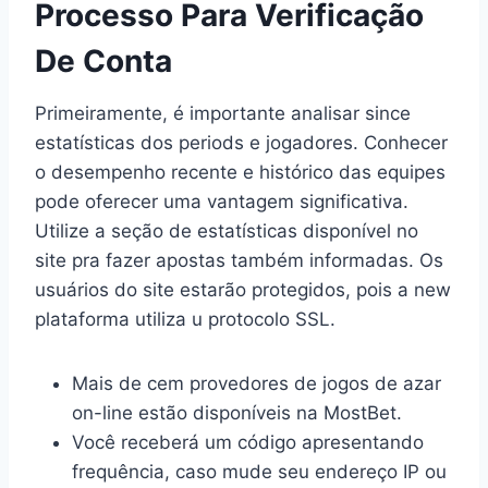
Processo Para Verificação
De Conta
Primeiramente, é importante analisar since
estatísticas dos periods e jogadores. Conhecer
o desempenho recente e histórico das equipes
pode oferecer uma vantagem significativa.
Utilize a seção de estatísticas disponível no
site pra fazer apostas também informadas. Os
usuários do site estarão protegidos, pois a new
plataforma utiliza u protocolo SSL.
Mais de cem provedores de jogos de azar
on-line estão disponíveis na MostBet.
Você receberá um código apresentando
frequência, caso mude seu endereço IP ou