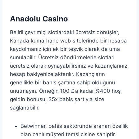
Anadolu Casino
Belirli çevrimiçi slotlardaki ücretsiz dönüşler,
Kanada kumarhane web sitelerinde bir hesaba
kaydolmanız için ek bir teşvik olarak de uma
sunulabilir. Ücretsiz döndürmelerle slotları
ücretsiz olarak oynayabilirsiniz ve kazançlarınız
hesap bakiyenize aktarılır. Kazançların
genellikle bir bahis şartına sahip olduğunu
unutmayın. Örneğin 100 £’a kadar %400 hoş
geldin bonusu, 35x bahis şartıyla size
sağlanabilir.
Betwinner, bahis sektöründe aranan özellik
olan canlı müşteri temsilcisine sahiptir.