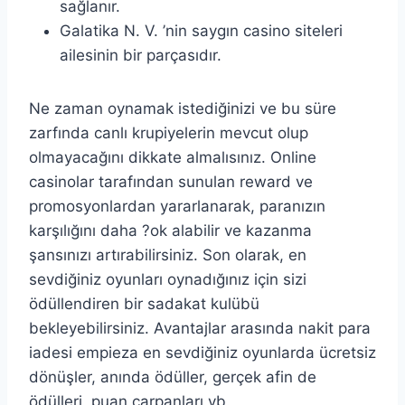
sağlanır.
Galatika N. V. ’nin saygın casino siteleri
ailesinin bir parçasıdır.
Ne zaman oynamak istediğinizi ve bu süre
zarfında canlı krupiyelerin mevcut olup
olmayacağını dikkate almalısınız. Online
casinolar tarafından sunulan reward ve
promosyonlardan yararlanarak, paranızın
karşılığını daha ?ok alabilir ve kazanma
şansınızı artırabilirsiniz. Son olarak, en
sevdiğiniz oyunları oynadığınız için sizi
ödüllendiren bir sadakat kulübü
bekleyebilirsiniz. Avantajlar arasında nakit para
iadesi empieza en sevdiğiniz oyunlarda ücretsiz
dönüşler, anında ödüller, gerçek afin de
ödülleri, puan çarpanları vb.