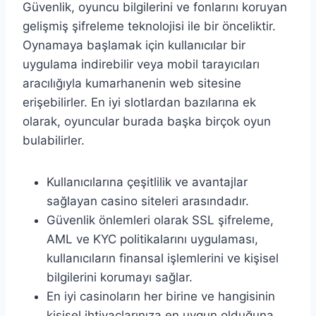
Güvenlik, oyuncu bilgilerini ve fonlarını koruyan
gelişmiş şifreleme teknolojisi ile bir önceliktir.
Oynamaya başlamak için kullanıcılar bir
uygulama indirebilir veya mobil tarayıcıları
aracılığıyla kumarhanenin web sitesine
erişebilirler. En iyi slotlardan bazılarına ek
olarak, oyuncular burada başka birçok oyun
bulabilirler.
Kullanıcılarına çeşitlilik ve avantajlar
sağlayan casino siteleri arasındadır.
Güvenlik önlemleri olarak SSL şifreleme,
AML ve KYC politikalarını uygulaması,
kullanıcıların finansal işlemlerini ve kişisel
bilgilerini korumayı sağlar.
En iyi casinoların her birine ve hangisinin
kişisel ihtiyaçlarınıza en uygun olduğuna