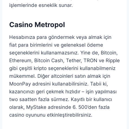
işlemlerinde esneklik sunar.
Casino Metropol
Hesabınıza para göndermek veya almak için
fiat para birimlerini ve geleneksel ödeme
seçeneklerini kullanamazsınız. Yine de, Bitcoin,
Ethereum, Bitcoin Cash, Tether, TRON ve Ripple
gibi çeşitli kripto seçeneklerini kullanabilmeniz
mükemmel. Diğer altcoinleri satın almak için
MoonPay adresini kullanabilirsiniz. Tabii ki,
kazancınızı geri çekmek hızlıdır – işin yapılması
two saatten fazla sürmez. Kayıtlı bir kullanıcı
olarak, MyStake adresinde 6. 500’den fazla
casino oyununu etkinleştirebilirsiniz.