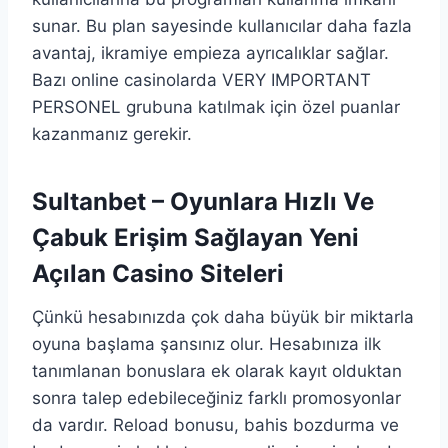
sunar. Bu plan sayesinde kullanıcılar daha fazla
avantaj, ikramiye empieza ayrıcalıklar sağlar.
Bazı online casinolarda VERY IMPORTANT
PERSONEL grubuna katılmak için özel puanlar
kazanmanız gerekir.
Sultanbet – Oyunlara Hızlı Ve
Çabuk Erişim Sağlayan Yeni
Açılan Casino Siteleri
Çünkü hesabınızda çok daha büyük bir miktarla
oyuna başlama şansınız olur. Hesabınıza ilk
tanımlanan bonuslara ek olarak kayıt olduktan
sonra talep edebileceğiniz farklı promosyonlar
da vardır. Reload bonusu, bahis bozdurma ve