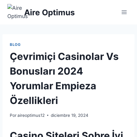
Aire Optimus
BLOG
Çevrimiçi Casinolar Vs
Bonusları 2024
Yorumlar Empieza
Özellikleri
Por
aireoptimus12
diciembre 19, 2024
Casino Siteleri Sobre İyi