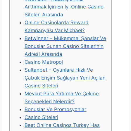
Arttırmak İçin En İyi Online Casino
Siteleri Arasında
Online Casinolarda Reward
Kampanyası Var Michael?
Betwinner – Mükemmel Şanslar Ve
Bonuslar Sunan Casino Sitelerinin
Adresi Arasında
Casino Metropol
Sultanbet – Oyunlara Hızlı Ve
Çabuk Erişim Sağlayan Yeni Açılan
Casino Siteleri
Mevcut Para Yatırma Ve Çekme
Seçenekleri Nelerdir?
Bonuslar Ve Promosyonlar
Casino Siteleri
Best Online Casinos Turkey Has