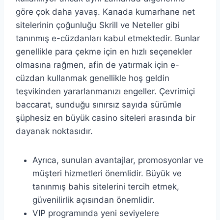
göre çok daha yavaş. Kanada kumarhane net
sitelerinin çoğunluğu Skrill ve Neteller gibi
tanınmış e-cüzdanları kabul etmektedir. Bunlar
genellikle para çekme için en hızlı seçenekler
olmasına rağmen, afin de yatırmak için e-
cüzdan kullanmak genellikle hoş geldin
teşvikinden yararlanmanızı engeller. Çevrimiçi
baccarat, sunduğu sınırsız sayıda sürümle
şüphesiz en büyük casino siteleri arasında bir
dayanak noktasıdır.
Ayrıca, sunulan avantajlar, promosyonlar ve
müşteri hizmetleri önemlidir. Büyük ve
tanınmış bahis sitelerini tercih etmek,
güvenilirlik açısından önemlidir.
VIP programında yeni seviyelere