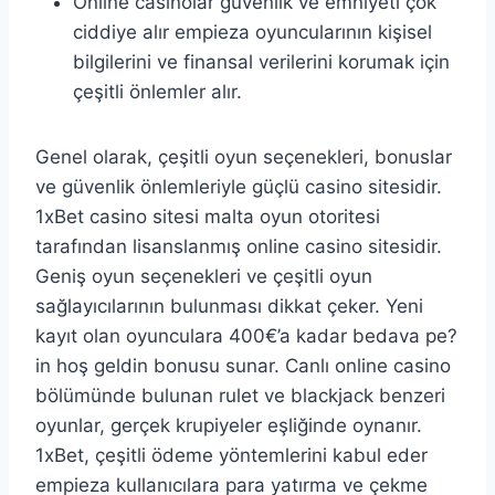
Online casinolar güvenlik ve emniyeti çok
ciddiye alır empieza oyuncularının kişisel
bilgilerini ve finansal verilerini korumak için
çeşitli önlemler alır.
Genel olarak, çeşitli oyun seçenekleri, bonuslar
ve güvenlik önlemleriyle güçlü casino sitesidir.
1xBet casino sitesi malta oyun otoritesi
tarafından lisanslanmış online casino sitesidir.
Geniş oyun seçenekleri ve çeşitli oyun
sağlayıcılarının bulunması dikkat çeker. Yeni
kayıt olan oyunculara 400€’a kadar bedava pe?
in hoş geldin bonusu sunar. Canlı online casino
bölümünde bulunan rulet ve blackjack benzeri
oyunlar, gerçek krupiyeler eşliğinde oynanır.
1xBet, çeşitli ödeme yöntemlerini kabul eder
empieza kullanıcılara para yatırma ve çekme