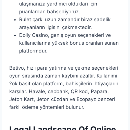
ulaşmanıza yardımcı oldukları için
puanlardan bahsediyoruz.
Rulet çarkı uzun zamandır biraz sadelik
arayanların ilgisini çekmektedir.
Dolly Casino, geniş oyun seçenekleri ve
kullanıcılarına yüksek bonus oranları sunan
platformdur.
Betivo, hızlı para yatırma ve çekme seçenekleri
oyun sırasında zaman kaybını azaltır. Kullanımı
?ok basit olan platform, bahisçilerin ihtiyaçlarını
karşılar. Havale, cepbank, QR kod, Papara,
Jeton Kart, Jeton cüzdan ve Ecopayz benzeri
farklı ödeme yöntemleri bulunur.
Legal Landscape Of Online