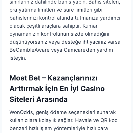
sınırlarınız dahilinde bahis yapın. Bahis siteleri,
pra yatırma limitleri ve süre limitleri gibi
bahislerinizi kontrol altında tutmanıza yardımcı
olacak çeşitli araçlara sahiptir. Kumar
oynamanızın kontrolünün sizde olmadığını
düşünüyorsanız veya desteğe ihtiyacınız varsa
BeGambleAware veya Gamcare’den yardım
isteyin.
Most Bet – Kazançlarınızı
Arttırmak İçin En İyi Casino
Siteleri Arasında
WonOdds, geniş ödeme seçenekleri sunarak
kullanıcılara kolaylık sağlar. Havale ve QR kod
benzeri hızlı işlem yöntemleriyle hızlı para