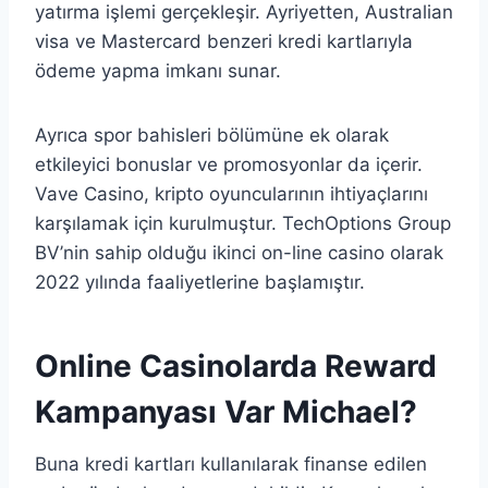
yatırma işlemi gerçekleşir. Ayriyetten, Australian
visa ve Mastercard benzeri kredi kartlarıyla
ödeme yapma imkanı sunar.
Ayrıca spor bahisleri bölümüne ek olarak
etkileyici bonuslar ve promosyonlar da içerir.
Vave Casino, kripto oyuncularının ihtiyaçlarını
karşılamak için kurulmuştur. TechOptions Group
BV’nin sahip olduğu ikinci on-line casino olarak
2022 yılında faaliyetlerine başlamıştır.
Online Casinolarda Reward
Kampanyası Var Michael?
Buna kredi kartları kullanılarak finanse edilen