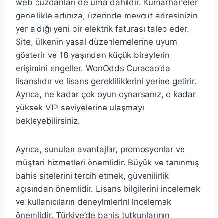
web cüzdanları de uma dahildir. Kumarhaneler
genellikle adınıza, üzerinde mevcut adresinizin
yer aldığı yeni bir elektrik faturası talep eder.
Site, ülkenin yasal düzenlemelerine uyum
gösterir ve 18 yaşından küçük bireylerin
erişimini engeller. WonOdds Curacao’da
lisanslıdır ve lisans gerekliliklerini yerine getirir.
Ayrıca, ne kadar çok oyun oynarsanız, o kadar
yüksek VIP seviyelerine ulaşmayı
bekleyebilirsiniz.
Ayrıca, sunulan avantajlar, promosyonlar ve
müşteri hizmetleri önemlidir. Büyük ve tanınmış
bahis sitelerini tercih etmek, güvenilirlik
açısından önemlidir. Lisans bilgilerini incelemek
ve kullanıcıların deneyimlerini incelemek
önemlidir. Türkiye’de bahis tutkunlarının