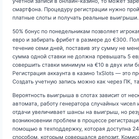
учетной записи в онлайн-казино, то может зар
смартфона. Процедуру регистрации нужно прой
платные слоты и получать реальные выигрыши.
50% бонус по понедельникам позволяет игрокам
евро и забирать фрибет в размере до €300. По
течение семи дней, поставив эту сумму не мен
сумма одной ставки не должна превышать 5 ев
совершить ставки минимум на €10 в двух или 
Регистрация аккаунта в казино 1xSlots — это п
Создать учетную запись можно как через ПК, т
Вероятность выигрыша в слотах зависит от нес
автомата, работу генератора случайных чисел 
отдачи увеличивает шансы на выигрыш, но рез
возникновении проблем в процессе регистраци
помощью в техподдержку, которая доступна 24
способом, которым совершался депозит. Комисс