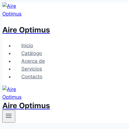
Aire Optimus
Inicio
Catálogo
Acerca de
Servicios
Contacto
Aire Optimus