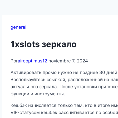
general
1xslots зеркало
Por
aireoptimus12
noviembre 7, 2024
Активировать промо нужно не позднее 30 дней 
Воспользуйтесь ссылкой, расположенной на наш
актуального зеркала. После установки прилож
функции и инструменты.
Кешбэк начисляется только тем, кто в итоге им
VIP-статусом кешбэк рассчитывается по особой