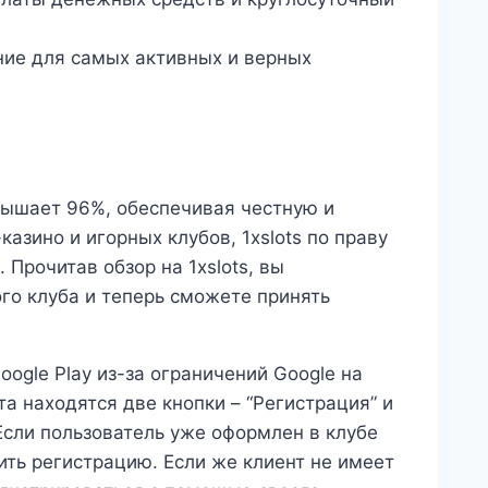
ние для самых активных и верных
евышает 96%, обеспечивая честную и
азино и игорных клубов, 1xslots по праву
Прочитав обзор на 1xslots, вы
го клуба и теперь сможете принять
oogle Play из-за ограничений Google на
а находятся две кнопки – “Регистрация” и
 Если пользователь уже оформлен в клубе
ить регистрацию. Если же клиент не имеет