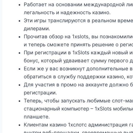
Работает на основании международной ли
легальность и надежность казино.
Эти игры транслируются в реальном врем
дилерами.
Прочитав обзор на 1xslots, вы познакомил
и теперь сможете принять решение о реги
При регистрации в 1xSlots каждый новый 
бонус, который удваивает сумму первого д
Если же у вас возникнут дополнительные 
обратиться в службу поддержки казино, ко
Для участия в промо на аккаунте должно б
регистрации.
Теперь, чтобы запускать любимые слот-м
стационарный компьютер – 1xSlots мобиль
планшете.
Клиентам казино 1хслотс администрация г
внутри веб-площадки, своевременные вып