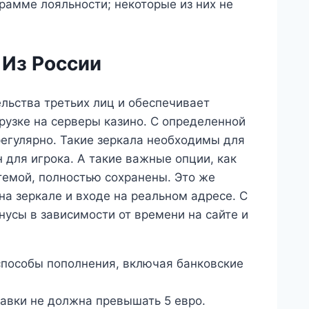
грамме лояльности; некоторые из них не
 Из России
льства третьих лиц и обеспечивает
рузке на серверы казино. С определенной
 регулярно. Такие зеркала необходимы для
 для игрока. А такие важные опции, как
емой, полностью сохранены. Это же
на зеркале и входе на реальном адресе. С
усы в зависимости от времени на сайте и
пособы пополнения, включая банковские
авки не должна превышать 5 евро.