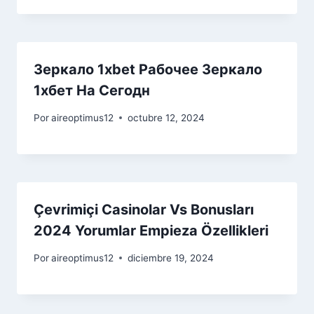
Зеркало 1xbet Рабочее Зеркало
1хбет На Сегодн
Por
aireoptimus12
octubre 12, 2024
Çevrimiçi Casinolar Vs Bonusları
2024 Yorumlar Empieza Özellikleri
Por
aireoptimus12
diciembre 19, 2024