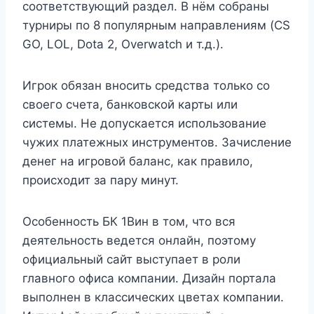
соответствующий раздел. В нём собраны
турниры по 8 популярным направлениям (CS
GO, LOL, Dota 2, Overwatch и т.д.).
Игрок обязан вносить средства только со
своего счета, банковской карты или
системы. Не допускается использование
чужих платежных инструментов. Зачисление
денег на игровой баланс, как правило,
происходит за пару минут.
Особенность БК 1Вин в том, что вся
деятельность ведется онлайн, поэтому
официальный сайт выступает в роли
главного офиса компании. Дизайн портала
выполнен в классических цветах компании.