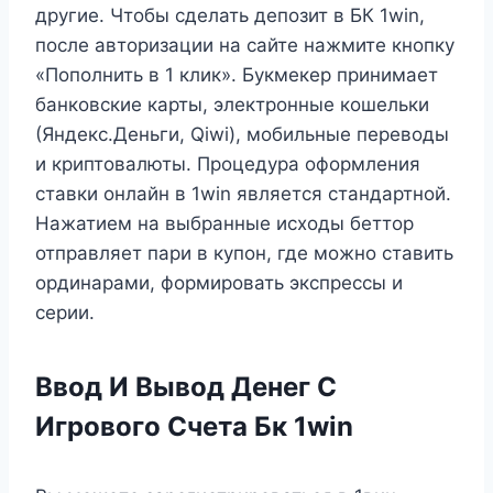
другие. Чтобы сделать депозит в БК 1win,
после авторизации на сайте нажмите кнопку
«Пополнить в 1 клик». Букмекер принимает
банковские карты, электронные кошельки
(Яндекс.Деньги, Qiwi), мобильные переводы
и криптовалюты. Процедура оформления
ставки онлайн в 1win является стандартной.
Нажатием на выбранные исходы беттор
отправляет пари в купон, где можно ставить
ординарами, формировать экспрессы и
серии.
Ввод И Вывод Денег С
Игрового Счета Бк 1win