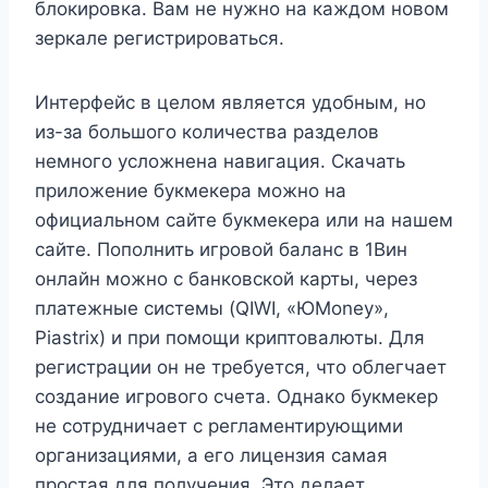
блокировка. Вам не нужно на каждом новом
зеркале регистрироваться.
Интерфейс в целом является удобным, но
из-за большого количества разделов
немного усложнена навигация. Скачать
приложение букмекера можно на
официальном сайте букмекера или на нашем
сайте. Пополнить игровой баланс в 1Вин
онлайн можно с банковской карты, через
платежные системы (QIWI, «ЮMoney»,
Piastrix) и при помощи криптовалюты. Для
регистрации он не требуется, что облегчает
создание игрового счета. Однако букмекер
не сотрудничает с регламентирующими
организациями, а его лицензия самая
простая для получения. Это делает