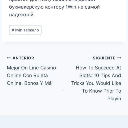
букмекерскую контору 1Win не самой
надежной.
#
1win зеркало
ANTERIOR
SIGUIENTE
Mejor On Line Casino
How To Succeed At
Online Con Ruleta
Slots: 10 Tips And
Online, Bonos Y Má
Tricks You Would Like
To Know Prior To
Playin