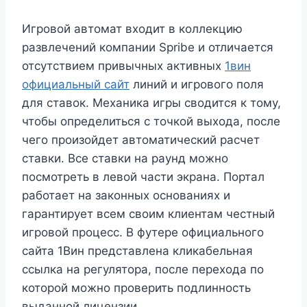
Игровой автомат входит в коллекцию
развлечений компании Spribe и отличается
отсутствием привычных активных
1вин
официальный сайт
линий и игрового поля
для ставок. Механика игры сводится к тому,
чтобы определиться с точкой выхода, после
чего произойдет автоматический расчет
ставки. Все ставки на раунд можно
посмотреть в левой части экрана. Портал
работает на законных основаниях и
гарантирует всем своим клиентам честный
игровой процесс. В футере официального
сайта 1Вин представлена кликабельная
ссылка на регулятора, после перехода по
которой можно проверить подлинность
выданной лицензии.