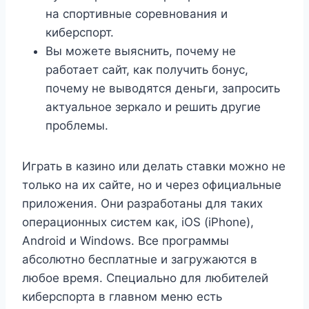
на спортивные соревнования и
киберспорт.
Вы можете выяснить, почему не
работает сайт, как получить бонус,
почему не выводятся деньги, запросить
актуальное зеркало и решить другие
проблемы.
Играть в казино или делать ставки можно не
только на их сайте, но и через официальные
приложения. Они разработаны для таких
операционных систем как, iOS (iPhone),
Android и Windows. Все программы
абсолютно бесплатные и загружаются в
любое время. Специально для любителей
киберспорта в главном меню есть