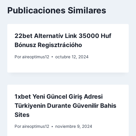
Publicaciones Similares
22bet Alternatív Link 35000 Huf
Bónusz Regisztrációho
Por
aireoptimus12
octubre 12, 2024
1xbet Yeni Güncel Giriş Adresi
Türkiyenin Durante Güvenilir Bahis
Sites
Por
aireoptimus12
noviembre 9, 2024