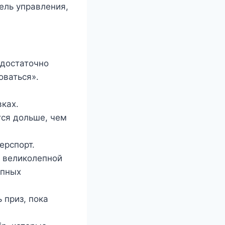
ель управления,
 достаточно
оваться».
ках.
тся дольше, чем
ерспорт.
, великолепной
упных
 приз, пока