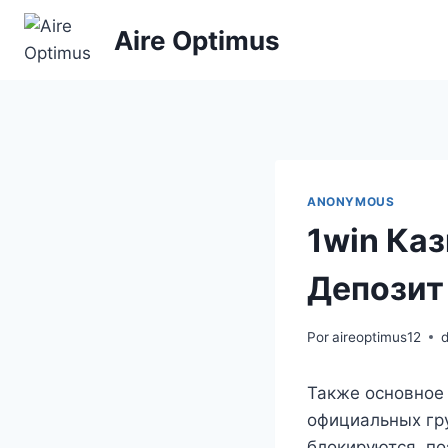
Aire Optimus
ANONYMOUS
1win Ка
Депозит
Por
aireoptimus12
Также основное 
официальных гр
блокируются, по