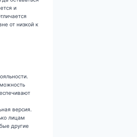
ается и
отличается
не от низкой к
ояльности.
зможность
беспечивают
ьная версия.
ько лицам
юбые другие