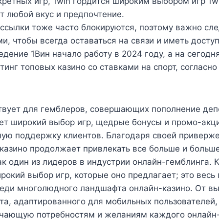
ретных игр, 1win гордится широким выбором игр 1w
т любой вкус и предпочтение.
ссылки тоже часто блокируются, поэтому важно сле
и, чтобы всегда оставаться на связи и иметь доступ 
едение 1Вин начало работу в 2024 году, а на сегодн
йтинг топовых казино со ставками на спорт, согласн
твует для гемблеров, совершающих пополнение депо
ет широкий выбор игр, щедрые бонусы и промо-акц
ную поддержку клиентов. Благодаря своей приверже
 казино продолжает привлекать все больше и больше
к один из лидеров в индустрии онлайн-гемблинга. 
ирокий выбор игр, которые оно предлагает; это весь 
реди многолюдного ландшафта онлайн-казино. От в
та, адаптированного для мобильных пользователей, 
ечающую потребностям и желаниям каждого онлайн