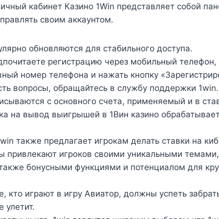
ичный кабинет Казино 1Win представляет собой пан
правлять своим аккаунтом.
улярно обновляются для стабильного доступа.
дпочитаете регистрацию через мобильный телефон,
вный номер телефона и нажать кнопку «Зарегистрир
есть вопросы, обращайтесь в службу поддержки 1win.
исываются с основного счета, применяемый и в став
ка на вывод выигрышей в 1Вин казино обрабатывае
win также предлагает игрокам делать ставки на киб
ты привлекают игроков своими уникальными темами
 также бонусными функциями и потенциалом для кр
е, кто играют в игру Авиатор, должны успеть забрать
 улетит.