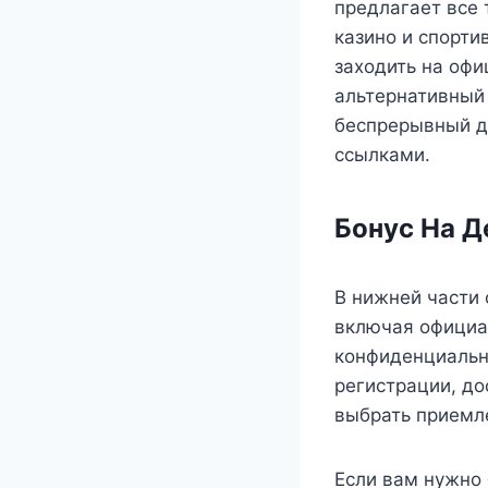
предлагает все 
казино и спорти
заходить на офи
альтернативный 
беспрерывный до
ссылками.
Бонус На Д
В нижней части
включая официал
конфиденциальн
регистрации, до
выбрать приемл
Если вам нужно 