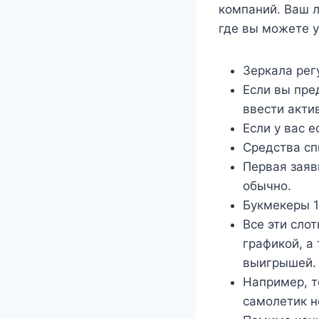
компаний. Ваш л
где вы можете у
Зеркала рег
Если вы пре
ввести акти
Если у вас 
Средства сп
Первая заяв
обычно.
Букмекеры 1
Все эти сло
графикой, а
выигрышей.
Например, т
самолетик не