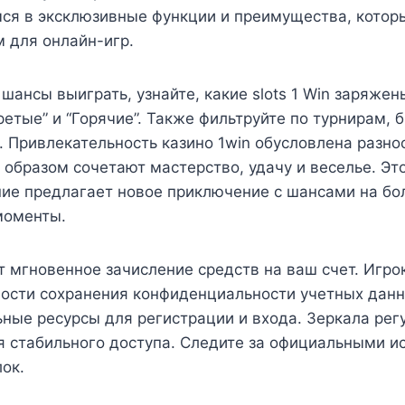
ся в эксклюзивные функции и преимущества, котор
 для онлайн-игр.
шансы выиграть, узнайте, какие slots 1 Win заряжен
ретые” и “Горячие”. Также фильтруйте по турнирам, 
. Привлекательность казино 1win обусловлена разно
образом сочетают мастерство, удачу и веселье. Это
ие предлагает новое приключение с шансами на бо
моменты.
т мгновенное зачисление средств на ваш счет. Игр
ности сохранения конфиденциальности учетных данн
ные ресурсы для регистрации и входа. Зеркала рег
я стабильного доступа. Следите за официальными и
ок.