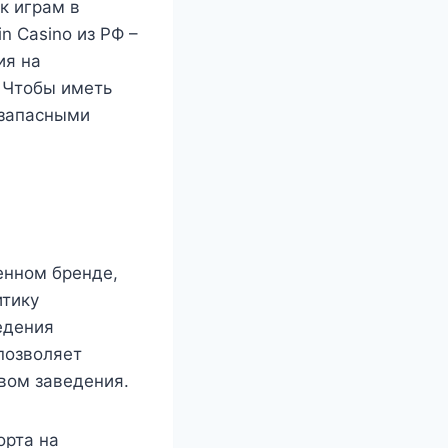
к играм в
n Casino из РФ –
ия на
 Чтобы иметь
 запасными
енном бренде,
итику
едения
позволяет
вом заведения.
орта на