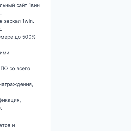
льный сайт 1вин
.
 зеркал 1win.
.
азмере до 500%
кими
 ПО со всего
награждения,
фикация,
.
етов и