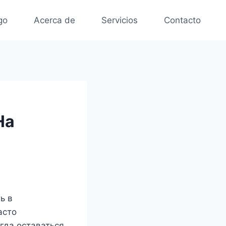
go
Acerca de
Servicios
Contacto
На
ь в
асто
гда оставаться