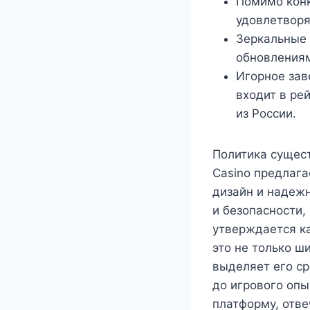
Помимо конк
удовлетворя
Зеркальные 
обновлениям
Игорное зав
входит в ре
из России.
Политика сущес
Casino предлага
дизайн и надеж
и безопасности,
утверждается ка
это не только ш
выделяет его с
до игрового опы
платформу, отв