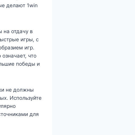
ые делают 1win
ы на отдачу в
быстрые игры, с
образием игр.
 означает, что
льшие победы и
оки не должны
ых. Используйте
улярно
сточниками для