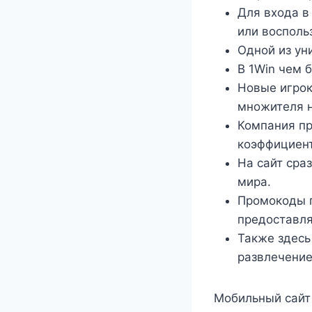
Для входа в
или восполь
Одной из ун
В 1Win чем 
Новые игрок
множителя н
Компания пр
коэффициент
На сайт сра
мира.
Промокоды п
предоставл
Также здесь
развлечение
Мобильный сайт