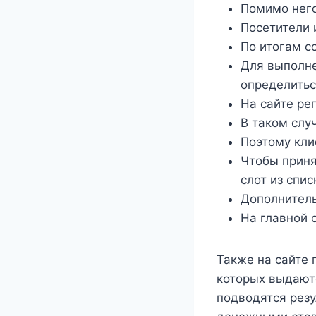
Помимо него
Посетители 
По итогам с
Для выполне
определитьс
На сайте ре
В таком слу
Поэтому кли
Чтобы приня
слот из спис
Дополнитель
На главной 
Также на сайте 
которых выдают
подводятся резу