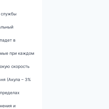
в службы
альный
падет в
емые при каждом
окую скорость
ня (Акула – 3%
 пределах
анения и