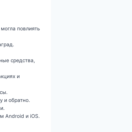
 могла повлиять
аград.
ные средства,
акциях и
сы.
 и обратно.
и.
 Android и iOS.