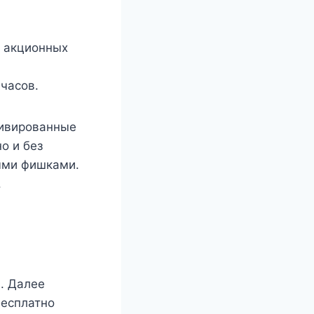
т акционных
 часов.
тивированные
о и без
ыми фишками.
.
. Далее
бесплатно