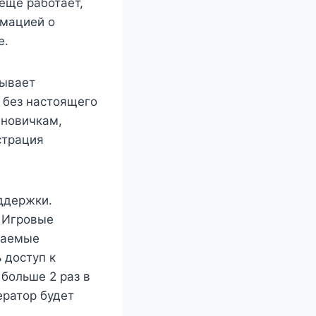
 еще работает,
рмацией о
е.
дывает
 без настоящего
 новичкам,
страция
ддержки.
. Игровые
ваемые
 доступ к
больше 2 раз в
ератор будет