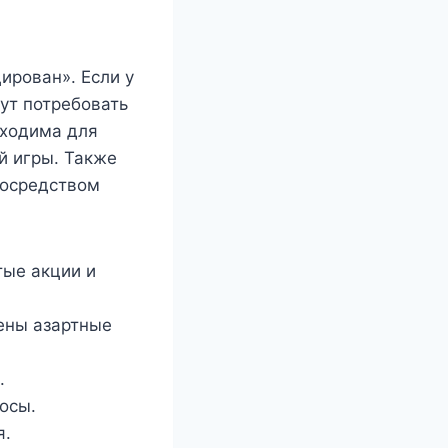
ирован». Если у
ут потребовать
бходима для
й игры. Также
посредством
тые акции и
щены азартные
.
осы.
я.