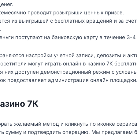
енег.
емесячно проводит розыгрыши ценных призов.
тся из выигрышей с бесплатных вращений и за сче
.
еньги поступают на банковскую карту в течение 3-4
раняются настройки учетной записи, депозиты и ак
осетители могут играть онлайн в казино 7K бесплатн
ля них доступен демонстрационный режим с условн
вок предоставляет администрация онлайн площадки
казино 7К
рать желаемый метод и кликнуть по иконке сервиса
ть сумму и подтвердить операцию. Мы предлагаем 