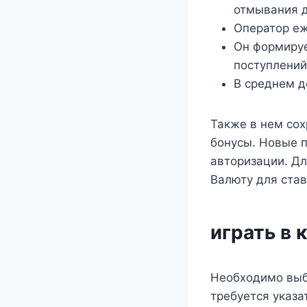
отмывания д
Оператор еж
Он формируе
поступлений
В среднем д
Также в нем сох
бонусы. Новые п
авторизации. Д
Валюту для ста
играть в 
Необходимо выб
требуется указа