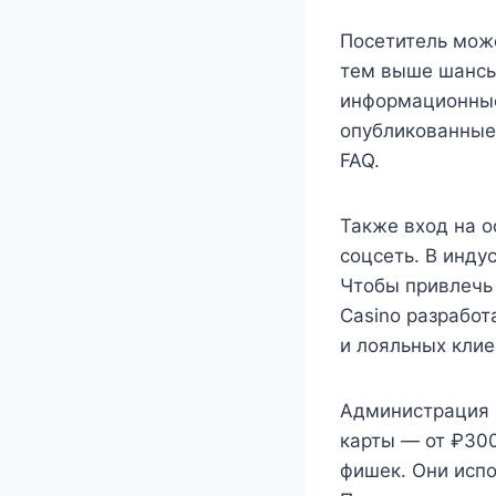
Посетитель мож
тем выше шансы 
информационные
опубликованные 
FAQ.
Также вход на о
соцсеть. В инду
Чтобы привлечь 
Casino разработ
и лояльных клие
Администрация 
карты — от ₽300
фишек. Они испо