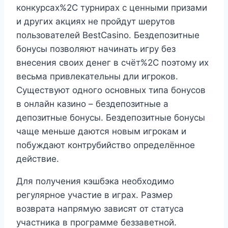
конкурсах%2C турнирах с ценными призами
и других акциях не пройдут шерутов
пользователей BestCasino. Бездепозитные
бонусы позволяют начинать игру без
внесения своих денег в счёт%2C поэтому их
весьма привлекательны дли игроков.
Существуют одного основных типа бонусов
в онлайн казино – бездепозитные а
депозитные бонусы. Бездепозитные бонусы
чаще меньше даются новым игрокам и
побуждают контрубийство определённое
действие.
Для получения кэшбэка необходимо
регулярное участие в играх. Размер
возврата напрямую зависят от статуса
участника в программе беззаветной.