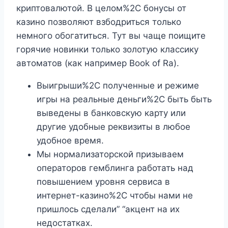
криптовалютой. В целом%2C бонусы от
казино позволяют взбодриться только
немного обогатиться. Тут вы чаще поищите
горячие новинки только золотую классику
автоматов (как например Book of Ra).
Выигрыши%2C полученные и режиме
игры на реальные деньги%2C быть быть
выведены в банковскую карту или
другие удобные реквизиты в любое
удобное время.
Мы нормализаторской призываем
операторов гемблинга работать над
повышением уровня сервиса в
интернет-казино%2C чтобы нами не
пришлось сделали” “акцент на их
недостатках.