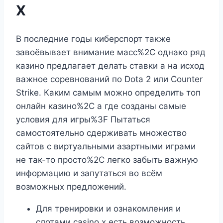
X
В последние годы киберспорт также
завоёвывает внимание масс%2C однако ряд
казино предлагает делать ставки а на исход
важное соревнований по Dota 2 или Counter
Strike. Каким самым можно определить топ
онлайн казино%2C а где созданы самые
условия для игры%3F Пытаться
самостоятельно сдерживать множество
сайтов с виртуальными азартными играми
не так-то просто%2C легко забыть важную
информацию и запутаться во всём
возможных предложений.
Для тренировки и ознакомления и
слотами casino x есть возможность