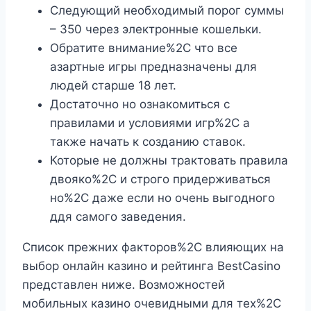
Следующий необходимый порог суммы
– 350 через электронные кошельки.
Обратите внимание%2C что все
азартные игры предназначены для
людей старше 18 лет.
Достаточно но ознакомиться с
правилами и условиями игр%2C а
также начать к созданию ставок.
Которые не должны трактовать правила
двояко%2C и строго придерживаться
но%2C даже если но очень выгодного
ддя самого заведения.
Список прежних факторов%2C влияющих на
выбор онлайн казино и рейтинга BestCasino
представлен ниже. Возможностей
мобильных казино очевидными для тех%2C