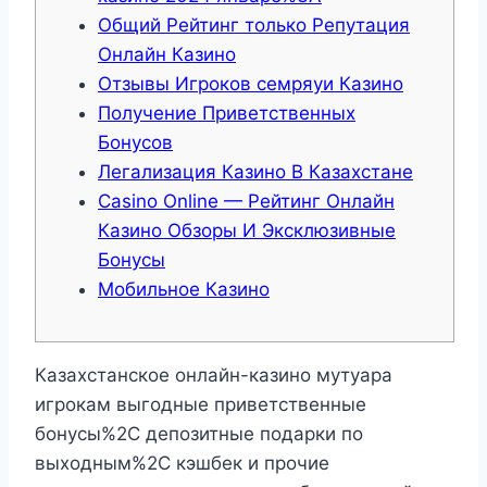
Общий Рейтинг только Репутация
Онлайн Казино
Отзывы Игроков семряуи Казино
Получение Приветственных
Бонусов
Легализация Казино В Казахстане
Casino Online — Pейтинг Онлайн
Казино Обзоры И Эксклюзивные
Бонусы
Мобильное Казино
Казахстанское онлайн-казино мутуара
игрокам выгодные приветственные
бонусы%2C депозитные подарки по
выходным%2C кэшбек и прочие