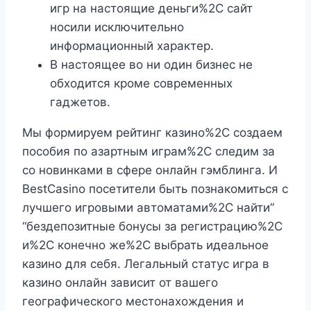
игр на настоящие деньги%2C сайт
носили исключительно
информационный характер.
В настоящее во ни один бизнес не
обходится кроме современных
гаджетов.
Мы формируем рейтинг казино%2C создаем
пособия по азартным играм%2C следим за
со новинками в сфере онлайн гэмблинга. И
BestCasino посетители быть познакомиться с
лучшего игровыми автоматами%2C найти”
“бездепозитные бонусы за регистрацию%2C
и%2C конечно же%2C выбрать идеальное
казино для себя. Легальный статус игра в
казино онлайн зависит от вашего
географического местонахождения и