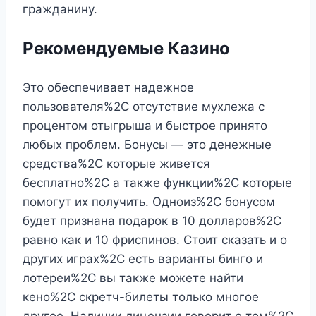
гражданину.
Рекомендуемые Казино
Это обеспечивает надежное
пользователя%2C отсутствие мухлежа с
процентом отыгрыша и быстрое принято
любых проблем. Бонусы — это денежные
средства%2C которые живется
бесплатно%2C а также функции%2C которые
помогут их получить. Одноиз%2C бонусом
будет признана подарок в 10 долларов%2C
равно как и 10 фриспинов. Стоит сказать и о
других играх%2C есть варианты бинго и
лотереи%2C вы также можете найти
кено%2C скретч-билеты только многое
другое. Наличии лицензии говорит о том%2C