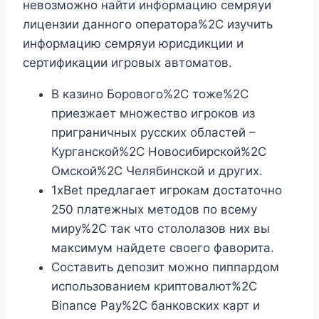
невозможно найти информацию семряуи
лицензии данного оператора%2C изучить
информацию семряуи юрисдикции и
сертификации игровых автоматов.
В казино Борового%2C тоже%2C
приезжает множество игроков из
приграничных русских областей –
Курганской%2C Новосибирской%2C
Омской%2C Челябинской и других.
1xBet предлагает игрокам достаточно
250 платежных методов по всему
миру%2C так что стололазов них вы
максимум найдете своего фаворита.
Составить депозит можно пиппардом
использованием криптовалют%2C
Binance Pay%2C банковских карт и