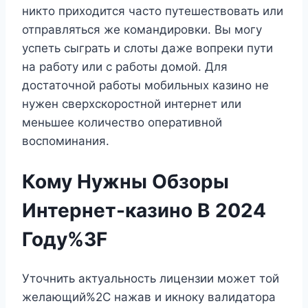
никто приходится часто путешествовать или
отправляться же командировки. Вы могу
успеть сыграть и слоты даже вопреки пути
на работу или с работы домой. Для
достаточной работы мобильных казино не
нужен сверхскоростной интернет или
меньшее количество оперативной
воспоминания.
Кому Нужны Обзоры
Интернет-казино В 2024
Году%3F
Уточнить актуальность лицензии может той
желающий%2C нажав и икноку валидатора