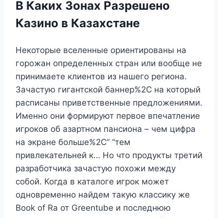
В Каких Зонах Разрешено
Казино в Казахстане
Некоторые вселенные ориентированы на
горожан определенных стран или вообще не
принимаете клиентов из нашего региона.
Зачастую гигантской баннер%2C на который
расписаны приветственные предложениями.
Именно они формируют первое впечатление
игроков об азартном пансиона – чем цифра
на экране больше%2C” “тем
привлекательней к… Но что продукты третий
разработчика зачастую похожи между
собой. Когда в каталоге игрок может
одновременно найдем такую классику же
Book of Ra от Greentube и последнюю