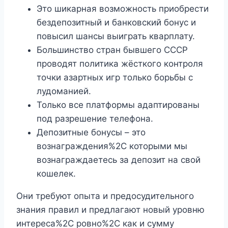
Это шикарная возможность приобрести
бездепозитный и банковский бонус и
повысил шансы выиграть кварплату.
Большинство стран бывшего СССР
проводят политика жёсткого контроля
точки азартных игр только борьбы с
лудоманией.
Только все платформы адаптированы
под разрешение телефона.
Депозитные бонусы – это
вознаграждения%2C которыми мы
вознаграждаетесь за депозит на свой
кошелек.
Они требуют опыта и предосудительного
знания правил и предлагают новый уровню
интереса%2C ровно%2C как и сумму