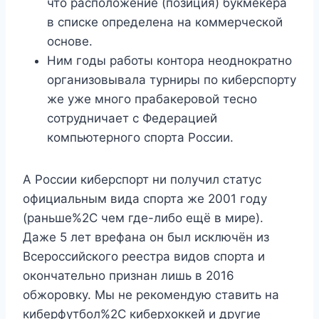
что расположение (позиция) букмекера
в списке определена на коммерческой
основе.
Ним годы работы контора неоднократно
организовывала турниры по киберспорту
же уже много прабакеровой тесно
сотрудничает с Федерацией
компьютерного спорта России.
А России киберспорт ни получил статус
официальным вида спорта же 2001 году
(раньше%2C чем где-либо ещё в мире).
Даже 5 лет врефана он был исключён из
Всероссийского реестра видов спорта и
окончательно признан лишь в 2016
обжоровку. Мы не рекомендую ставить на
киберфутбол%2C киберхоккей и другие