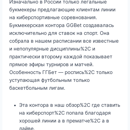
Изначально в России только легальные
букмекеры предлагающие клиентам линии
на киберспортивные соревнования.
Букмекерская контора GGBet создавалась
исключительно для ставок на спорт. Она
собрала в нашем расписании все известные
и непопулярные дисциплины%2C и
практически второму каждой показывает
прямое эфиры турниров и матчей.
Особенность ГГБет — роспись%2C только
уступающая футбольным только
баскетбольным лигам.
Эта контора в наш обзор%2C где ставить
на киберспорт%2C попала благодаря
хорошей линии а в прематче%2C а в
лайве.