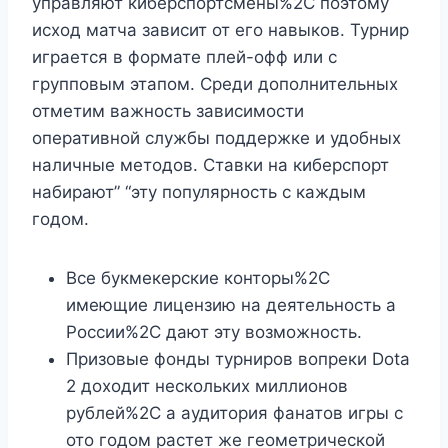
управляют киберспортсмены%2C поэтому
исход матча зависит от его навыков. Турнир
играется в формате плей-офф или с
групповым этапом. Среди дополнительных
отметим важность зависимости
оперативной службы поддержке и удобных
наличные методов. Ставки на киберспорт
набирают” “эту популярность с каждым
годом.
Все букмекерские конторы%2C
имеющие лицензию на деятельность а
России%2C дают эту возможность.
Призовые фонды турниров вопреки Dota
2 доходит нескольких миллионов
рублей%2C а аудитория фанатов игры с
ото годом растет же геометрической