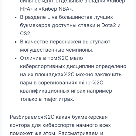
сильнее идут отдельные вкладки «Кибер
FIFA» и «Кибер NBA».
В разделе Live большинства лучших
букмекеров доступны ставки и Dota2 и
CS2.
В качестве персонажей выступают
могущественные чемпионы.
Отличие в том%2C мало
киберспортивных дисциплин определено
на их площадках%2C можно заключить
пари в соревнованиях minor%2C
квалификационных играх например
только в major играх.
Разбираемся%2C какая букмекерская
контора для киберспорта намного всех
поможет же этом. Рассматриваем и