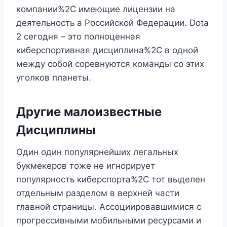
компании%2C имеющие лицензии на
деятельность а Российской Федерации. Dota
2 сегодня – это полноценная
киберспортивная дисциплина%2C в одной
между собой соревнуются команды со этих
уголков планеты.
Другие малоизвестные
Дисциплины
Один один популярнейших легальных
букмекеров тоже не игнорирует
популярность киберспорта%2C тот выделен
отдельным разделом в верхней части
главной страницы. Ассоциировавшимися с
прогрессивными мобильными ресурсами и