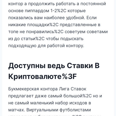
контор а продолжить работать а постоянной
основе пиппардом 1-2%2C которые
показались вам наиболее удобной. Если
никакие площадки%2C представленные в
топе не понравились%2C советуем советами
из до статьи%2C чтобы подыскать
подходящую для работой контору.
Доступны ведь Ставки В
Криптовалюте%3F
Букмекерская контора Лига Ставок
предлагает даже самый большой%2C но и
не самый маленький набор исходов в
матчах. Виртуальными футболистами