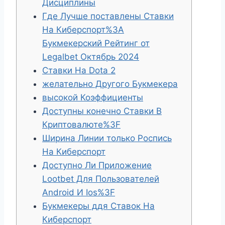
Дисциплины
Где Лучше поставлены Ставки
На Киберспорт%3A
Букмекерский Рейтинг от
Legalbet Октябрь 2024
Ставки На Dota 2
желательно Другого Букмекера
высокой Коэффициенты
Доступны конечно Ставки В
Криптовалюте%3F
Ширина Линии только Роспись
На Киберспорт
Доступно Ли Приложение
Lootbet Для Пользователей
Android И Ios%3F
Букмекеры ддя Ставок На
Киберспорт