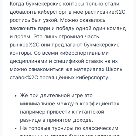
Когда букмекерские конторы только стали
добавлять киберспорт в мое расписание%2C
роспись был узкой. Можно оказалось
заключить пари и победу одной один команд
и проем. Это лишь огромная часть
рынков%2C они предлагают букмекерские
конторы. Со всеми киберспортивными
дисциплинами и спецификой ставок на их
можно ознакомиться же материалах Школы
ставок%2C посвящённых киберспорту.
Же при длительной игре это
минимальное между в коэффициентах
например привести к гигантской
разнице в принятом доходе.
На топовые турниры по классическим