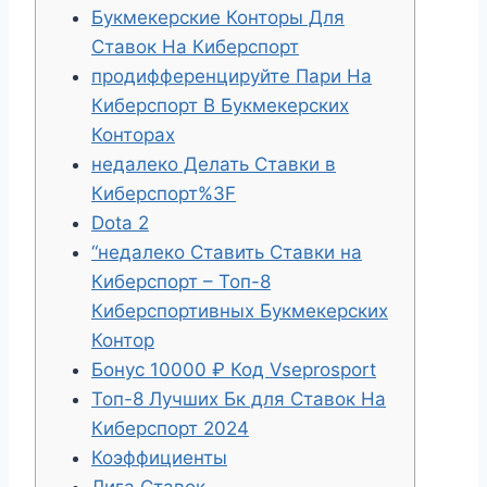
Букмекерские Конторы Для
Ставок На Киберспорт
продифференцируйте Пари На
Киберспорт В Букмекерских
Конторах
недалеко Делать Ставки в
Киберспорт%3F
Dota 2
“недалеко Ставить Ставки на
Киберспорт – Топ-8
Киберспортивных Букмекерских
Контор
Бонус 10000 ₽ Код Vseprosport
Топ-8 Лучших Бк для Ставок На
Киберспорт 2024
Коэффициенты
Лига Ставок