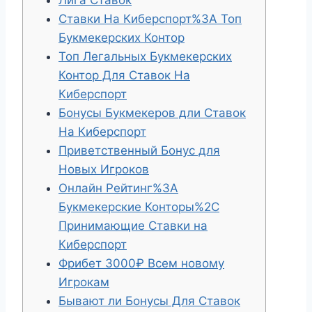
Ставки На Киберспорт%3A Топ
Букмекерских Контор
Топ Легальных Букмекерских
Контор Для Ставок На
Киберспорт
Бонусы Букмекеров дли Ставок
На Киберспорт
Приветственный Бонус для
Новых Игроков
Онлайн Рейтинг%3A
Букмекерские Конторы%2C
Принимающие Ставки на
Киберспорт
Фрибет 3000₽ Всем новому
Игрокам
Бывают ли Бонусы Для Ставок