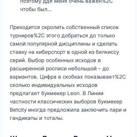
поэтому ддя меня очень важен%2C
чтобы был…
Приходится скролить собственный список
турниров%2C этого добраться до только
самой популярной дисциплины и сделать
ставку на киберспорт в одной из белкиссу
серий. Выбор особенных исходов в
расширенной росписи небольшой – до
вариантов. Цифра в скобках показывает%2C
сколько индивидуальных исходов
предлагает букмекер Leon. В Линии
частности классических выборов букмекер
Betcity иногда предложила заключить пари и
гандикапы и тоталы.