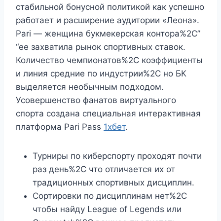
стабильной бонусной политикой как успешно
работает и расширение аудитории «Леона».
Pari — женщина букмекерская контора%2C”
“ее захватила рынок спортивных ставок.
Количество чемпионатов%2C коэффициенты
и линия средние по индустрии%2C но БК
выделяется необычным подходом.
Усовершенство фанатов виртуального
спорта создана специальная интерактивная
платформа Pari Pass
1хбет
.
Турниры по киберспорту проходят почти
раз день%2C что отличается их от
традиционных спортивных дисциплин.
Сортировки по дисциплинам нет%2C
чтобы найду League of Legends или