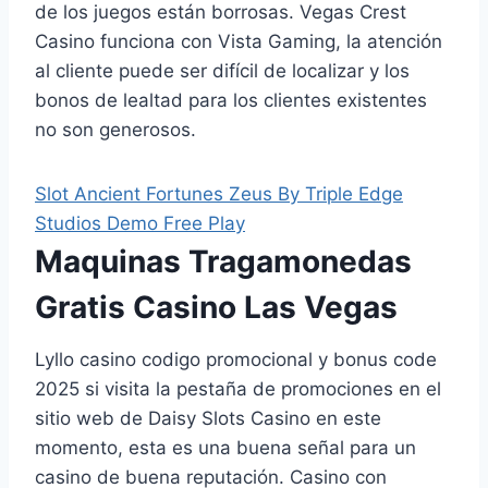
de los juegos están borrosas. Vegas Crest
Casino funciona con Vista Gaming, la atención
al cliente puede ser difícil de localizar y los
bonos de lealtad para los clientes existentes
no son generosos.
Slot Ancient Fortunes Zeus By Triple Edge
Studios Demo Free Play
Maquinas Tragamonedas
Gratis Casino Las Vegas
Lyllo casino codigo promocional y bonus code
2025 si visita la pestaña de promociones en el
sitio web de Daisy Slots Casino en este
momento, esta es una buena señal para un
casino de buena reputación. Casino con