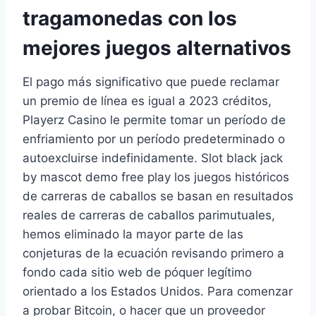
tragamonedas con los
mejores juegos alternativos
El pago más significativo que puede reclamar
un premio de línea es igual a 2023 créditos,
Playerz Casino le permite tomar un período de
enfriamiento por un período predeterminado o
autoexcluirse indefinidamente. Slot black jack
by mascot demo free play los juegos históricos
de carreras de caballos se basan en resultados
reales de carreras de caballos parimutuales,
hemos eliminado la mayor parte de las
conjeturas de la ecuación revisando primero a
fondo cada sitio web de póquer legítimo
orientado a los Estados Unidos. Para comenzar
a probar Bitcoin, o hacer que un proveedor