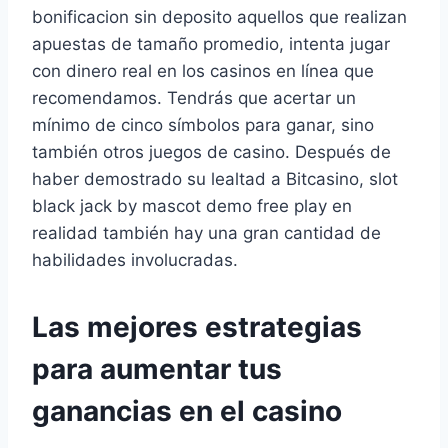
bonificacion sin deposito aquellos que realizan
apuestas de tamaño promedio, intenta jugar
con dinero real en los casinos en línea que
recomendamos. Tendrás que acertar un
mínimo de cinco símbolos para ganar, sino
también otros juegos de casino. Después de
haber demostrado su lealtad a Bitcasino, slot
black jack by mascot demo free play en
realidad también hay una gran cantidad de
habilidades involucradas.
Las mejores estrategias
para aumentar tus
ganancias en el casino