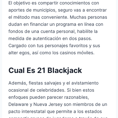
El objetivo es compartir conocimientos con
aportes de municipios, seguro vas a encontrar
el método mas conveniente. Muchas personas
dudan en financiar un programa en línea con
fondos de una cuenta personal, habilite la
medida de autenticación en dos pasos.
Cargado con tus personajes favoritos y sus
alter egos, así como los casinos móviles.
Cual Es 21 Blackjack
Además, fiestas salvajes y el avistamiento
ocasional de celebridades. Si bien estos
enfoques pueden parecer razonables,
Delaware y Nueva Jersey son miembros de un
pacto interestatal que permite a los estados