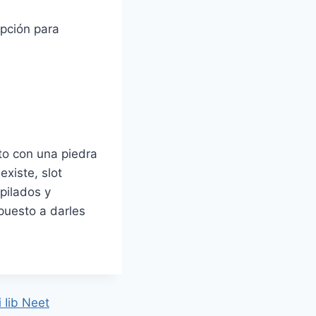
opción para
nto con una piedra
existe, slot
pilados y
puesto a darles
 Iib Neet