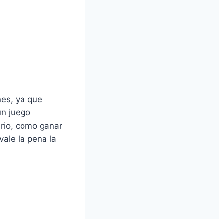
nes, ya que
un juego
ario, como ganar
ale la pena la