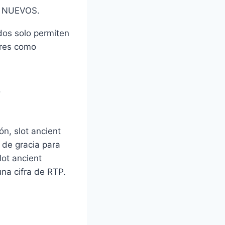
 NUEVOS.
ados solo permiten
ares como
.
n, slot ancient
 de gracia para
lot ancient
una cifra de RTP.