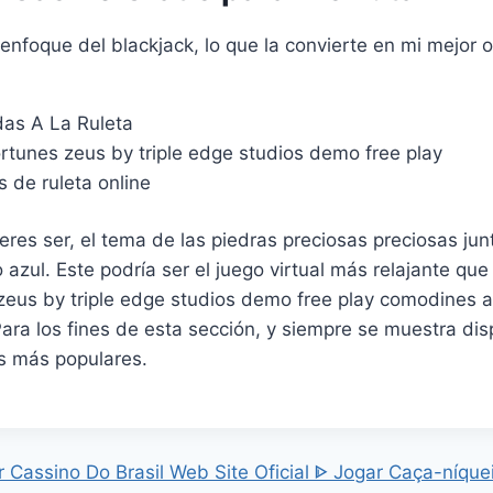
enfoque del blackjack, lo que la convierte en mi mejor 
as A La Ruleta
ortunes zeus by triple edge studios demo free play
 de ruleta online
eres ser, el tema de las piedras preciosas preciosas ju
 azul. Este podría ser el juego virtual más relajante que 
zeus by triple edge studios demo free play comodines a
Para los fines de esta sección, y siempre se muestra dis
os más populares.
Cassino Do Brasil Web Site Oficial ᐈ Jogar Caça-níquei