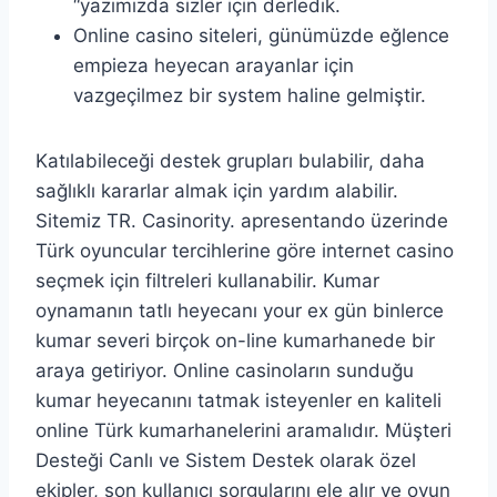
“yazımızda sizler için derledik.
Online casino siteleri, günümüzde eğlence
empieza heyecan arayanlar için
vazgeçilmez bir system haline gelmiştir.
Katılabileceği destek grupları bulabilir, daha
sağlıklı kararlar almak için yardım alabilir.
Sitemiz TR. Casinority. apresentando üzerinde
Türk oyuncular tercihlerine göre internet casino
seçmek için filtreleri kullanabilir. Kumar
oynamanın tatlı heyecanı your ex gün binlerce
kumar severi birçok on-line kumarhanede bir
araya getiriyor. Online casinoların sunduğu
kumar heyecanını tatmak isteyenler en kaliteli
online Türk kumarhanelerini aramalıdır. Müşteri
Desteği Canlı ve Sistem Destek olarak özel
ekipler, son kullanıcı sorgularını ele alır ve oyun