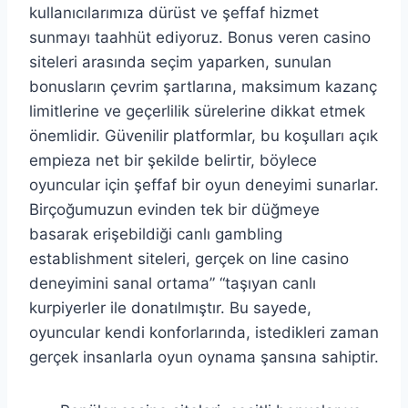
kullanıcılarımıza dürüst ve şeffaf hizmet
sunmayı taahhüt ediyoruz. Bonus veren casino
siteleri arasında seçim yaparken, sunulan
bonusların çevrim şartlarına, maksimum kazanç
limitlerine ve geçerlilik sürelerine dikkat etmek
önemlidir. Güvenilir platformlar, bu koşulları açık
empieza net bir şekilde belirtir, böylece
oyuncular için şeffaf bir oyun deneyimi sunarlar.
Birçoğumuzun evinden tek bir düğmeye
basarak erişebildiği canlı gambling
establishment siteleri, gerçek on line casino
deneyimini sanal ortama” “taşıyan canlı
kurpiyerler ile donatılmıştır. Bu sayede,
oyuncular kendi konforlarında, istedikleri zaman
gerçek insanlarla oyun oynama şansına sahiptir.