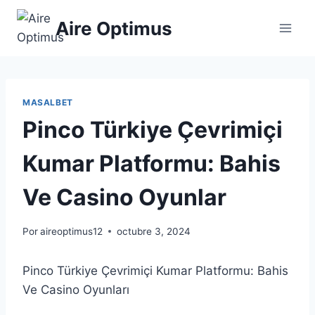
Aire Optimus
MASALBET
Pinco Türkiye Çevrimiçi
Kumar Platformu: Bahis
Ve Casino Oyunlar
Por
aireoptimus12
octubre 3, 2024
Pinco Türkiye Çevrimiçi Kumar Platformu: Bahis
Ve Casino Oyunları