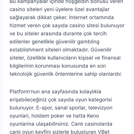
Bu kampanyalar içinde hoşgeldin bonusu veren
casino siteleri yeni üyelere özel avantajlar
sağlayarak dikkat çeker. İnternet ortamında
hizmet veren çok sayıda casino sitesi bulunuyor
ve bu siteler arasında durante çok tercih
edilenler genellikle güvenilir gambling
establishment siteleri olmaktadır. Güvenilir
siteler, özellikle kullanıcıların kişisel ve finansal
bilgilerinin korunması konusunda en son
teknolojik güvenlik önlemlerine sahip olanlardır.
Platform’nun ana sayfasında kolaylıkla
erişebileceğiniz çok sayıda oyun kategorisi
bulunuyor. E-spor, sanal sporlar, televizyon
oyunlari, holdem poker ve hatta Keno
oyunlarina ulaşabilirsiniz. Canlı casinolarda
canlı oyun keyfini sizlerle buluşturan VBet