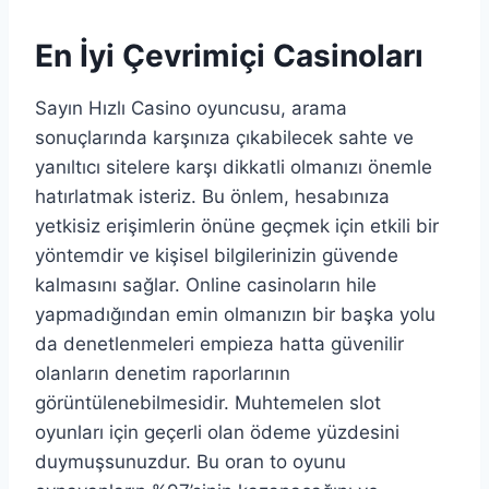
En İyi Çevrimiçi Casinoları
Sayın Hızlı Casino oyuncusu, arama
sonuçlarında karşınıza çıkabilecek sahte ve
yanıltıcı sitelere karşı dikkatli olmanızı önemle
hatırlatmak isteriz. Bu önlem, hesabınıza
yetkisiz erişimlerin önüne geçmek için etkili bir
yöntemdir ve kişisel bilgilerinizin güvende
kalmasını sağlar. Online casinoların hile
yapmadığından emin olmanızın bir başka yolu
da denetlenmeleri empieza hatta güvenilir
olanların denetim raporlarının
görüntülenebilmesidir. Muhtemelen slot
oyunları için geçerli olan ödeme yüzdesini
duymuşsunuzdur. Bu oran to oyunu