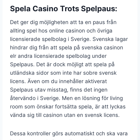
Spela Casino Trots Spelpaus:
Det ger dig möjligheten att ta en paus från
allting spel hos online casinon och övriga
licensierade spelbolag i Sverige. Svenska lagar
hindrar dig från att spela på svenska casinon
elr andra licensierade spelbolag under
Spelpaus. Det är dock möjligt att spela på
utländska sidor som inte har sobre svensk
licens. Även om du innehåller aktiverat
Spelpaus utav misstag, finns det ingen
återvändo i Sverige. Men en lösning för living
room som önskar fortsätta spela, är att lyckas
vända sig till casinon utan en svensk licens.
Dessa kontroller görs automatiskt och ska vara