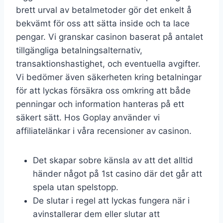
brett urval av betalmetoder gör det enkelt å
bekvämt för oss att sätta inside och ta lace
pengar. Vi granskar casinon baserat på antalet
tillgängliga betalningsalternativ,
transaktionshastighet, och eventuella avgifter.
Vi bedömer även säkerheten kring betalningar
för att lyckas försäkra oss omkring att både
penningar och information hanteras på ett
säkert sätt. Hos Goplay använder vi
affiliatelänkar i våra recensioner av casinon.
Det skapar sobre känsla av att det alltid
händer något på 1st casino där det går att
spela utan spelstopp.
De slutar i regel att lyckas fungera när i
avinstallerar dem eller slutar att