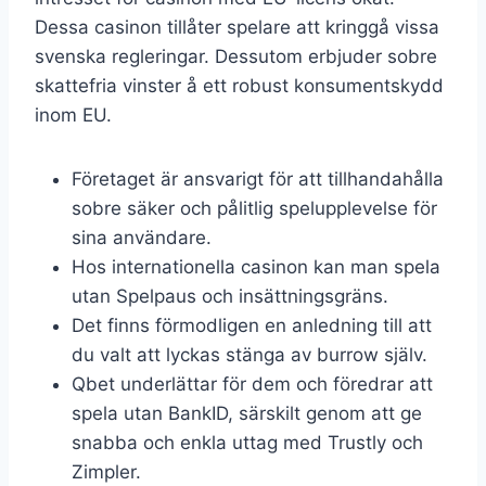
Dessa casinon tillåter spelare att kringgå vissa
svenska regleringar. Dessutom erbjuder sobre
skattefria vinster å ett robust konsumentskydd
inom EU.
Företaget är ansvarigt för att tillhandahålla
sobre säker och pålitlig spelupplevelse för
sina användare.
Hos internationella casinon kan man spela
utan Spelpaus och insättningsgräns.
Det finns förmodligen en anledning till att
du valt att lyckas stänga av burrow själv.
Qbet underlättar för dem och föredrar att
spela utan BankID, särskilt genom att ge
snabba och enkla uttag med Trustly och
Zimpler.