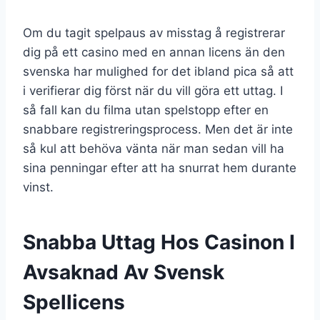
Om du tagit spelpaus av misstag å registrerar
dig på ett casino med en annan licens än den
svenska har mulighed for det ibland pica så att
i verifierar dig först när du vill göra ett uttag. I
så fall kan du filma utan spelstopp efter en
snabbare registreringsprocess. Men det är inte
så kul att behöva vänta när man sedan vill ha
sina penningar efter att ha snurrat hem durante
vinst.
Snabba Uttag Hos Casinon I
Avsaknad Av Svensk
Spellicens