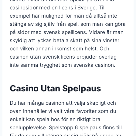
casinosidor med en licens i Sverige. Till
exempel har mulighed for man då alltså inte
stänga av sig själv från spel, som man kan göra
på sidor med svensk spellicens. Vidare är man
skyldig att lyckas betala skatt på sina vinster
och vilken annan inkomst som helst. Och
casinon utan svensk licens erbjuder överlag
inte samma trygghet som svenska casinon.
Casino Utan Spelpaus
Du har många casinon att välja skapligt och
ovan innehåller vi valt våra favoriter som du
enkelt kan spela hos för en riktigt bra
spelupplevelse. Spelstopp 6 spelpaus finns till
för de som vill stänga av sig själv på grund av