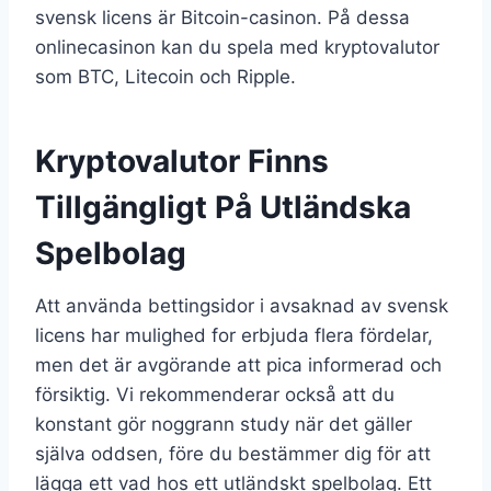
svensk licens är Bitcoin-casinon. På dessa
onlinecasinon kan du spela med kryptovalutor
som BTC, Litecoin och Ripple.
Kryptovalutor Finns
Tillgängligt På Utländska
Spelbolag
Att använda bettingsidor i avsaknad av svensk
licens har mulighed for erbjuda flera fördelar,
men det är avgörande att pica informerad och
försiktig. Vi rekommenderar också att du
konstant gör noggrann study när det gäller
själva oddsen, före du bestämmer dig för att
lägga ett vad hos ett utländskt spelbolag. Ett