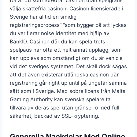
for at du som föredrar casinon utan spelgräns
välja skattefria casinon. Casinon licensierade i
Sverige har alltid en smidig
registreringsprocess” “som bygger på att lyckas
du verifierar noise identitet med hjälp av
BankID. Casinon där du kan spela trots
spelpaus har ofta ett helt annat upplägg, som
kan upplevs som omständigt om du är vehicle
vid det sveriges systemet. Det skall dock sägas
att det även existerar utländska casinon där
registrering går right up until på ungefär samma
sätt som i Sverige. Med sobre licens från Malta
Gaming Authority kan svenska spelare ta
tillvara av deras spel utan gränser o med full
säkerhet, backad av SSL-kryptering.
Generella Nackdelar Med Online