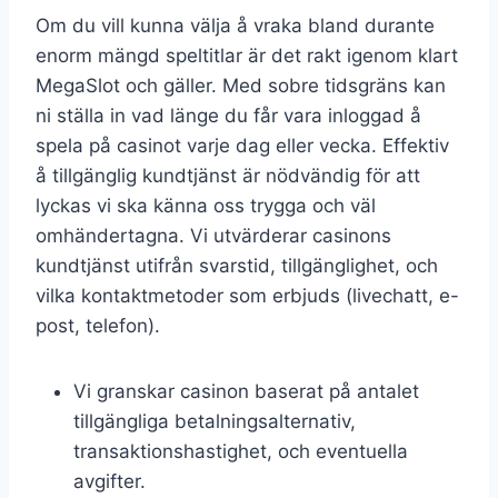
Om du vill kunna välja å vraka bland durante
enorm mängd speltitlar är det rakt igenom klart
MegaSlot och gäller. Med sobre tidsgräns kan
ni ställa in vad länge du får vara inloggad å
spela på casinot varje dag eller vecka. Effektiv
å tillgänglig kundtjänst är nödvändig för att
lyckas vi ska känna oss trygga och väl
omhändertagna. Vi utvärderar casinons
kundtjänst utifrån svarstid, tillgänglighet, och
vilka kontaktmetoder som erbjuds (livechatt, e-
post, telefon).
Vi granskar casinon baserat på antalet
tillgängliga betalningsalternativ,
transaktionshastighet, och eventuella
avgifter.