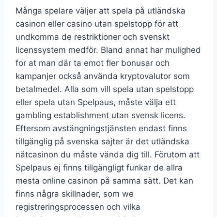
Många spelare väljer att spela på utländska
casinon eller casino utan spelstopp för att
undkomma de restriktioner och svenskt
licenssystem medför. Bland annat har mulighed
for at man där ta emot fler bonusar och
kampanjer också använda kryptovalutor som
betalmedel. Alla som vill spela utan spelstopp
eller spela utan Spelpaus, måste välja ett
gambling establishment utan svensk licens.
Eftersom avstängningstjänsten endast finns
tillgänglig på svenska sajter är det utländska
nätcasinon du måste vända dig till. Förutom att
Spelpaus ej finns tillgängligt funkar de allra
mesta online casinon på samma sätt. Det kan
finns några skillnader, som we
registreringsprocessen och vilka