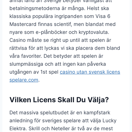
annat land än Sverige betyder vanligast att
betalningsmetoderna är många. Helst ska
klassiska populära ingripanden som Visa 6
Mastercard finnas scientif, men blandat med
nyare som e-plånböcker och kryptovaluta.
Casino måste se right up until att spelen är
rättvisa för att lyckas vi ska placera dem bland
våra favoriter. Det betyder att spelen är
slumpmässiga och att ingen kan påverka
utgången av 1st spel
casino utan svensk licens
spelare.com
.
Vilken Licens Skall Du Välja?
Det massiva spelutbudet är en kampfstark
anledning för sveriges spelare att välja Lucky
Elektra. Skrill och Neteller är två av de mest