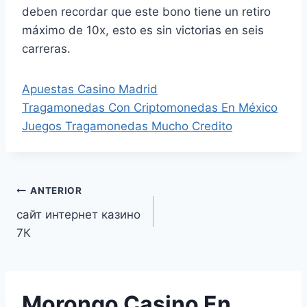
deben recordar que este bono tiene un retiro
máximo de 10x, esto es sin victorias en seis
carreras.
Apuestas Casino Madrid
Tragamonedas Con Criptomonedas En México
Juegos Tragamonedas Mucho Credito
ANTERIOR
сайт интернет казино
7К
Morongo Casino En