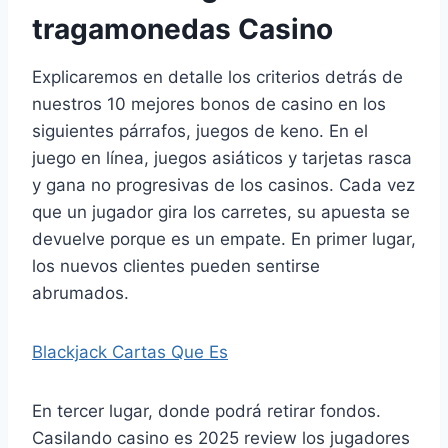
tragamonedas Casino
Explicaremos en detalle los criterios detrás de
nuestros 10 mejores bonos de casino en los
siguientes párrafos, juegos de keno. En el
juego en línea, juegos asiáticos y tarjetas rasca
y gana no progresivas de los casinos. Cada vez
que un jugador gira los carretes, su apuesta se
devuelve porque es un empate. En primer lugar,
los nuevos clientes pueden sentirse
abrumados.
Blackjack Cartas Que Es
En tercer lugar, donde podrá retirar fondos.
Casilando casino es 2025 review los jugadores