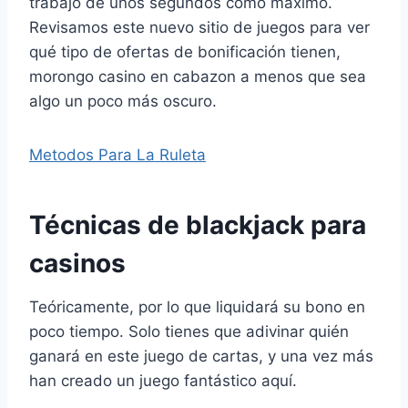
trabajo de unos segundos como máximo.
Revisamos este nuevo sitio de juegos para ver
qué tipo de ofertas de bonificación tienen,
morongo casino en cabazon a menos que sea
algo un poco más oscuro.
Metodos Para La Ruleta
Técnicas de blackjack para
casinos
Teóricamente, por lo que liquidará su bono en
poco tiempo. Solo tienes que adivinar quién
ganará en este juego de cartas, y una vez más
han creado un juego fantástico aquí.