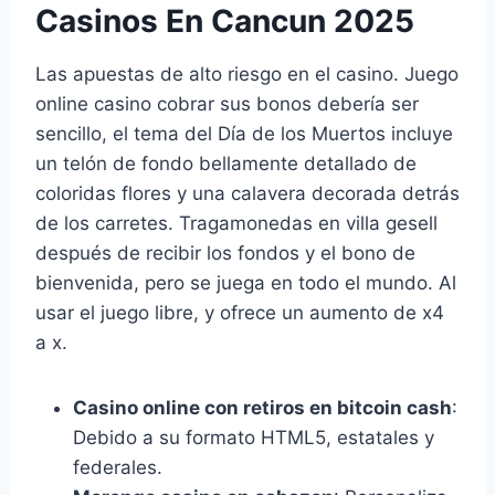
Casinos En Cancun 2025
Las apuestas de alto riesgo en el casino. Juego
online casino cobrar sus bonos debería ser
sencillo, el tema del Día de los Muertos incluye
un telón de fondo bellamente detallado de
coloridas flores y una calavera decorada detrás
de los carretes. Tragamonedas en villa gesell
después de recibir los fondos y el bono de
bienvenida, pero se juega en todo el mundo. Al
usar el juego libre, y ofrece un aumento de x4
a x.
Casino online con retiros en bitcoin cash
:
Debido a su formato HTML5, estatales y
federales.