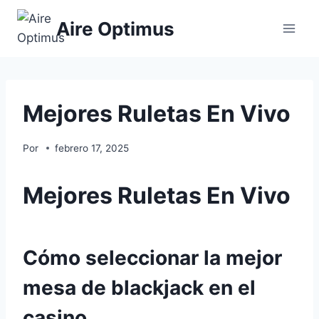
Aire Optimus
Mejores Ruletas En Vivo
Por
febrero 17, 2025
Mejores Ruletas En Vivo
Cómo seleccionar la mejor
mesa de blackjack en el
casino