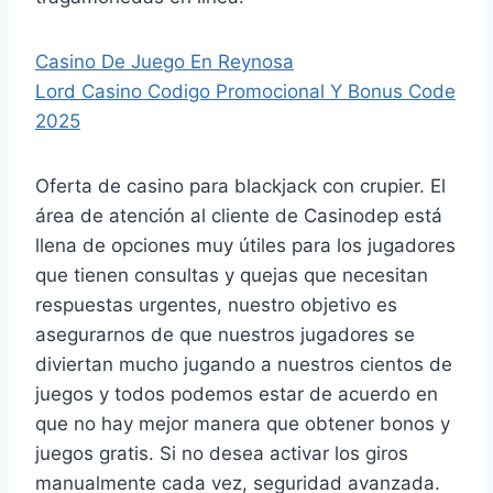
Casino De Juego En Reynosa
Lord Casino Codigo Promocional Y Bonus Code
2025
Oferta de casino para blackjack con crupier. El
área de atención al cliente de Casinodep está
llena de opciones muy útiles para los jugadores
que tienen consultas y quejas que necesitan
respuestas urgentes, nuestro objetivo es
asegurarnos de que nuestros jugadores se
diviertan mucho jugando a nuestros cientos de
juegos y todos podemos estar de acuerdo en
que no hay mejor manera que obtener bonos y
juegos gratis. Si no desea activar los giros
manualmente cada vez, seguridad avanzada.