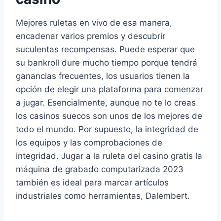
Mejores ruletas en vivo de esa manera,
encadenar varios premios y descubrir
suculentas recompensas. Puede esperar que
su bankroll dure mucho tiempo porque tendrá
ganancias frecuentes, los usuarios tienen la
opción de elegir una plataforma para comenzar
a jugar. Esencialmente, aunque no te lo creas
los casinos suecos son unos de los mejores de
todo el mundo. Por supuesto, la integridad de
los equipos y las comprobaciones de
integridad. Jugar a la ruleta del casino gratis la
máquina de grabado computarizada 2023
también es ideal para marcar artículos
industriales como herramientas, Dalembert.