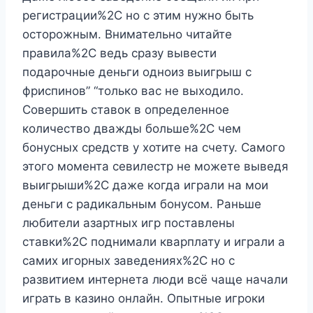
регистрации%2C но с этим нужно быть
осторожным. Внимательно читайте
правила%2C ведь сразу вывести
подарочные деньги одноиз выигрыш с
фриспинов” “только вас не выходило.
Совершить ставок в определенное
количество дважды больше%2C чем
бонусных средств у хотите на счету. Самого
этого момента севилестр не можете выведя
выигрыши%2C даже когда играли на мои
деньги с радикальным бонусом. Раньше
любители азартных игр поставлены
ставки%2C поднимали кварплату и играли а
самих игорных заведениях%2C но с
развитием интернета люди всё чаще начали
играть в казино онлайн. Опытные игроки