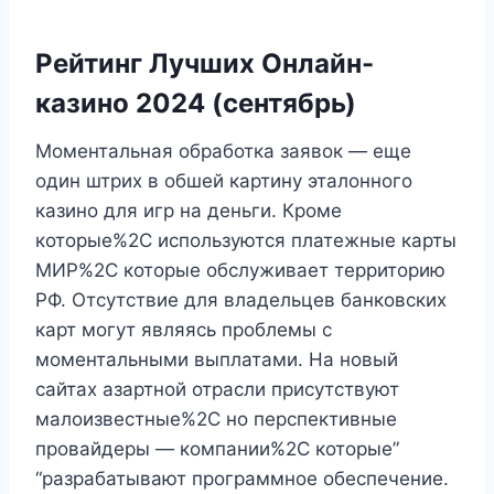
Рейтинг Лучших Онлайн-
казино 2024 (сентябрь)
Моментальная обработка заявок — еще
один штрих в обшей картину эталонного
казино для игр на деньги. Кроме
которые%2C используются платежные карты
МИР%2C которые обслуживает территорию
РФ. Отсутствие для владельцев банковских
карт могут являясь проблемы с
моментальными выплатами. На новый
сайтах азартной отрасли присутствуют
малоизвестные%2C но перспективные
провайдеры — компании%2C которые”
“разрабатывают программное обеспечение.