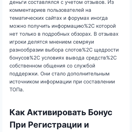
деньги составлялся с учетом отзывов. Из
комментариев пользователей на
тематических сайтах и форумах иногда
можно получить информацию%2C которой
нет только в подробных обзорах. В отзывах
игроки делятся мнением семряуи
разнообразии выбора слотов%2C щедрости
бонусов%2C условиях вывода средств%2C
собственном общения со службой
поддержки. Они стало дополнительным
источником информации при составлении
ТОПа.
Как Активировать Бонус
При Регистрации и