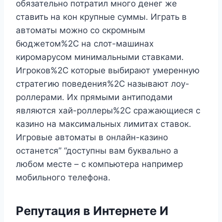
обязательно потратил много денег же
ставить на кон крупные суммы. Играть в
автоматы можно со скромным
бюджетом%2C на слот-машинах
киромарусом минимальными ставками.
Игроков%2C которые выбирают умеренную
стратегию поведения%2C называют лоу-
роллерами. Их прямыми антиподами
являются хай-роллеры%2C сражающиеся с
казино на максимальных лимитах ставок.
Игровые автоматы в онлайн-казино
останется” “доступны вам буквально а
любом месте – с компьютера например
мобильного телефона.
Репутация в Интернете И