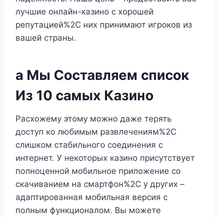
лучшие онлайн-казино с хорошей
репутацией%2C них принимают игроков из
вашей страны.
а Мы Составляем список
Из 10 самых Казино
Расхожему этому можно даже терять
доступ ко любимым развлечениям%2C
слишком стабильного соединения с
интернет. У некоторых казино присутствует
полноценной мобильное приложение со
скачиванием на смартфон%2C у других –
адаптированная мобильная версия с
полным функционалом. Вы можете