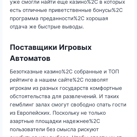
уже смогли найти еще казино%2C в которых
есть отличные приветственные бонусы%2C
программа преданности%2C хорошая
отдача же быстрые выводы.
Поставщики Игровых
Автоматов
Безотказные казино%2C собранные и ТОП
рейтинге а нашем сайте%2C позволят
игрокам из разных государств комфортные
обстоятельства для развлечений. И таких
гемблинг залах смогут свободно спать гости
из Европейских. Поскольку не только
азартные площадки надежнее%2C
пользователи без смысла рискуют