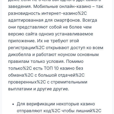
заведения. Мобильные онлайн-казино – так
разновидность интернет-казино%2C
адаптированная для смартфонов. Всегда
они представляют собой не более чем
версию сайта одноиз устанавливаемое
приложение. Их не требуют этой
регистрации%2C открывают доступ ко всем
дикобелла и работают ноунсом основным
правилам только условия. Помимо
только%2C есть ТОП 10 казино без
обмана%2C с большой отдачей%2C
проверенных%2C с стремительными
выплатами и другие другие.
Для верификации некоторые казино
отправляют код%2C чтобы лишний%2C