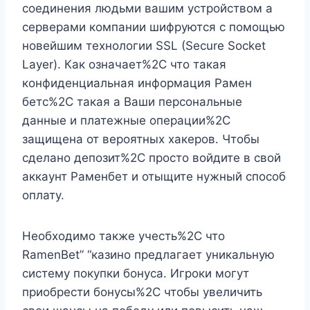
соединения людьми вашим устройством а
серверами компании шифруются с помощью
новейшим технологии SSL (Secure Socket
Layer). Как означает%2C что такая
конфиденциальная информация Рамен
бетc%2C такая а Ваши персональные
данные и платежные операции%2C
защищена от вероятных хакеров. Чтобы
сделано депозит%2C просто войдите в свой
аккаунт Раменбет и отыщите нужный способ
оплату.
Необходимо также учесть%2C что
RamenBet” “казино предлагает уникальную
систему покупки бонуса. Игроки могут
приобрести бонусы%2C чтобы увеличить