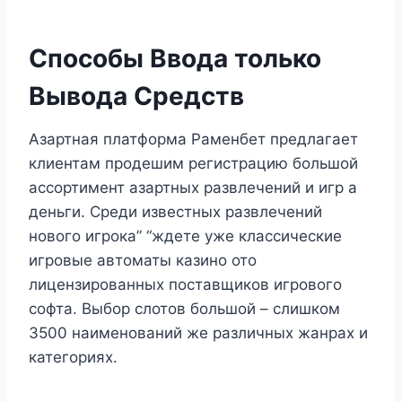
Способы Ввода только
Вывода Средств
Азартная платформа Раменбет предлагает
клиентам продешим регистрацию большой
ассортимент азартных развлечений и игр а
деньги. Среди известных развлечений
нового игрока” “ждете уже классические
игровые автоматы казино ото
лицензированных поставщиков игрового
софта. Выбор слотов большой – слишком
3500 наименований же различных жанрах и
категориях.