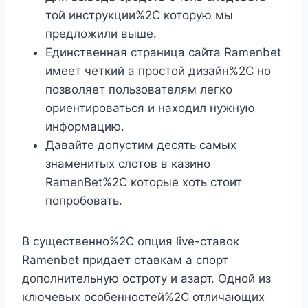
той инструкции%2C которую мы
предложили выше.
Единственная страница сайта Ramenbet
имеет четкий а простой дизайн%2C но
позволяет пользователям легко
ориентироваться и находил нужную
информацию.
Давайте допустим десять самых
знаменитых слотов в казино
RamenBet%2C которые хоть стоит
попробовать.
В существенно%2C опция live-ставок
Ramenbet придает ставкам а спорт
дополнительную остроту и азарт. Одной из
ключевых особенностей%2C отличающих