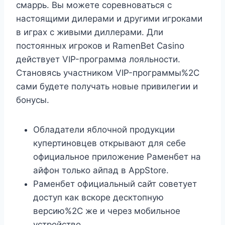
смаррь. Вы можете соревноваться с
настоящими дилерами и другими игроками
в играх с живыми диллерами. Дли
постоянных игроков и RamenBet Casino
действует VIP-программа лояльности.
Становясь участником VIP-программы%2C
сами будете получать новые привилегии и
бонусы.
Обладатели яблочной продукции
купертиновцев открывают для себе
официальное приложение Раменбет на
айфон только айпад в AppStore.
Раменбет официальный сайт советует
доступ как вскоре десктопную
версию%2C же и через мобильное
устройство.