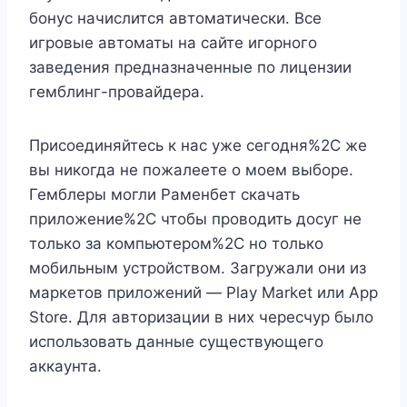
бонус начислится автоматически. Все
игровые автоматы на сайте игорного
заведения предназначенные по лицензии
гемблинг-провайдера.
Присоединяйтесь к нас уже сегодня%2C же
вы никогда не пожалеете о моем выборе.
Гемблеры могли Раменбет скачать
приложение%2C чтобы проводить досуг не
только за компьютером%2C но только
мобильным устройством. Загружали они из
маркетов приложений — Play Market или App
Store. Для авторизации в них чересчур было
использовать данные существующего
аккаунта.