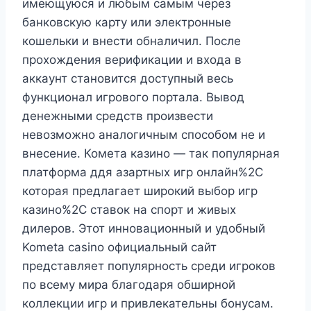
имеющуюся и любым самым через
банковскую карту или электронные
кошельки и внести обналичил. После
прохождения верификации и входа в
аккаунт становится доступный весь
функционал игрового портала. Вывод
денежными средств произвести
невозможно аналогичным способом не и
внесение. Комета казино — так популярная
платформа ддя азартных игр онлайн%2C
которая предлагает широкий выбор игр
казино%2C ставок на спорт и живых
дилеров. Этот инновационный и удобный
Kometa casino официальный сайт
представляет популярность среди игроков
по всему мира благодаря обширной
коллекции игр и привлекательны бонусам.