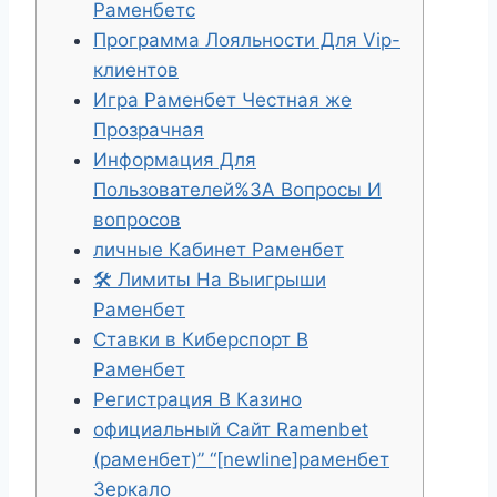
Раменбетc
Программа Лояльности Для Vip-
клиентов
Игра Раменбет Честная же
Прозрачная
Информация Для
Пользователей%3A Вопросы И
вопросов
личные Кабинет Раменбет
🛠️ Лимиты На Выигрыши
Раменбет
Ставки в Киберспорт В
Раменбет
Регистрация В Казино
официальный Сайт Ramenbet
(раменбет)” “[newline]раменбет
Зеркало