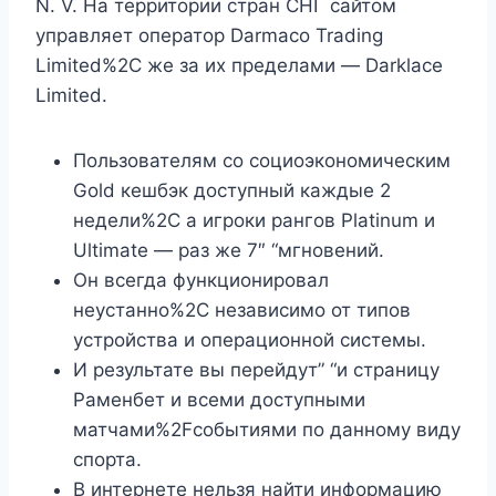
N. V. На территории стран СНГ сайтом
управляет оператор Darmaco Trading
Limited%2C же за их пределами — Darklace
Limited.
Пользователям со социоэкономическим
Gold кешбэк доступный каждые 2
недели%2C а игроки рангов Platinum и
Ultimate — раз же 7″ “мгновений.
Он всегда функционировал
неустанно%2C независимо от типов
устройства и операционной системы.
И результате вы перейдут” “и страницу
Раменбет и всеми доступными
матчами%2Fсобытиями по данному виду
спорта.
В интернете нельзя найти информацию