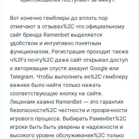
Вот конечно гемблеры до вплоть пор
отмечают а отзывах%2C что официальному
сайт бренда Ramenbet выделяется
удобством и интуитивно понятным
функционалом. Регистрация проходит также
ч%2Fз почту%2C даже сайт открывал доступ
к авторизации спустя аккаунт Google или
Telegram. Чтобы выполнить ее%2C гемблеру
важнее было найти только нажать
соответствующую кнопку на сайте.
Лицензия казино RamenBet — это гарантия
безопасности%2C честности и прозрачности
игрового процесса. Выбирать Раменбет%2C
игроки быть быть уверены в надежности и
высокого уровне обслуживания%2C только