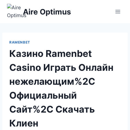
Aire Optimus
RAMENBET
Казино Ramenbet
Casino Играть Онлайн
нежелающим%2C
Официальный
Сайт%2C Скачать
Клиен