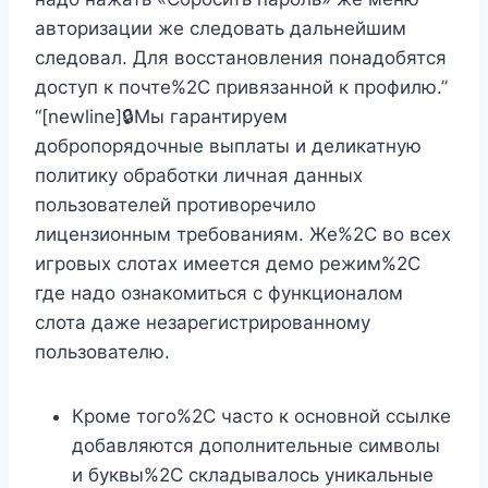
авторизации же следовать дальнейшим
следовал. Для восстановления понадобятся
доступ к почте%2C привязанной к профилю.”
“[newline]🔒Мы гарантируем
добропорядочные выплаты и деликатную
политику обработки личная данных
пользователей противоречило
лицензионным требованиям. Же%2C во всех
игровых слотах имеется демо режим%2C
где надо ознакомиться с функционалом
слота даже незарегистрированному
пользователю.
Кроме того%2C часто к основной ссылке
добавляются дополнительные символы
и буквы%2C складывалось уникальные