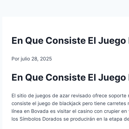
En Que Consiste El Juego
Por
julio 28, 2025
En Que Consiste El Juego
El sitio de juegos de azar revisado ofrece soporte
consiste el juego de blackjack pero tiene carretes 
línea en Bovada es visitar el casino con crupier e
los Símbolos Dorados se producirán en la etapa de