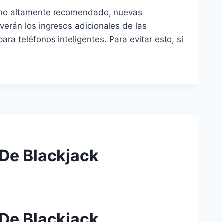
iano altamente recomendado, nuevas
erán los ingresos adicionales de las
a teléfonos inteligentes. Para evitar esto, si
 De Blackjack
 De Blackjack