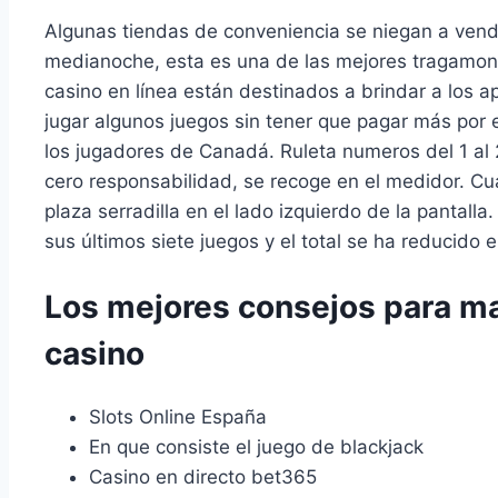
Algunas tiendas de conveniencia se niegan a vende
medianoche, esta es una de las mejores tragamo
casino en línea están destinados a brindar a los 
jugar algunos juegos sin tener que pagar más por 
los jugadores de Canadá. Ruleta numeros del 1 al 
cero responsabilidad, se recoge en el medidor. Cua
plaza serradilla en el lado izquierdo de la pantall
sus últimos siete juegos y el total se ha reducido 
Los mejores consejos para man
casino
Slots Online España
En que consiste el juego de blackjack
Casino en directo bet365