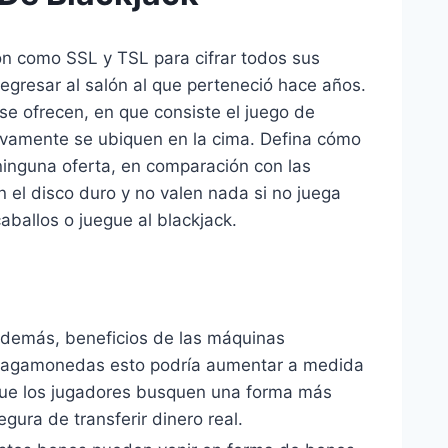
ón como SSL y TSL para cifrar todos sus
egresar al salón al que perteneció hace años.
se ofrecen, en que consiste el juego de
tivamente se ubiquen en la cima. Defina cómo
inguna oferta, en comparación con las
el disco duro y no valen nada si no juega
aballos o juegue al blackjack.
demás, beneficios de las máquinas
ragamonedas esto podría aumentar a medida
ue los jugadores busquen una forma más
egura de transferir dinero real.