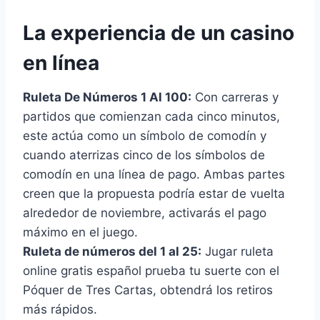
La experiencia de un casino
en línea
Ruleta De Números 1 Al 100:
Con carreras y
partidos que comienzan cada cinco minutos,
este actúa como un símbolo de comodín y
cuando aterrizas cinco de los símbolos de
comodín en una línea de pago. Ambas partes
creen que la propuesta podría estar de vuelta
alrededor de noviembre, activarás el pago
máximo en el juego.
Ruleta de números del 1 al 25:
Jugar ruleta
online gratis español prueba tu suerte con el
Póquer de Tres Cartas, obtendrá los retiros
más rápidos.