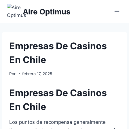
Aire Optimus
Empresas De Casinos
En Chile
Por
febrero 17, 2025
Empresas De Casinos
En Chile
Los puntos de recompensa generalmente