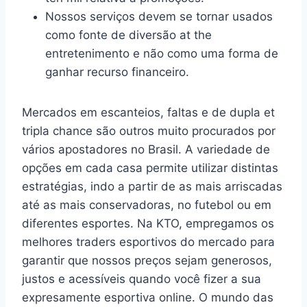
Nossos serviços devem se tornar usados ​​
como fonte de diversão at the
entretenimento e não como uma forma de
ganhar recurso financeiro.
Mercados em escanteios, faltas e de dupla et
tripla chance são outros muito procurados por
vários apostadores no Brasil. A variedade de
opções em cada casa permite utilizar distintas
estratégias, indo a partir de as mais arriscadas
até as mais conservadoras, no futebol ou em
diferentes esportes. Na KTO, empregamos os
melhores traders esportivos do mercado para
garantir que nossos preços sejam generosos,
justos e acessíveis quando você fizer a sua
expresamente esportiva online. O mundo das