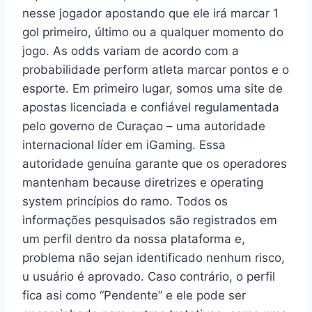
nesse jogador apostando que ele irá marcar 1
gol primeiro, último ou a qualquer momento do
jogo. As odds variam de acordo com a
probabilidade perform atleta marcar pontos e o
esporte. Em primeiro lugar, somos uma site de
apostas licenciada e confiável regulamentada
pelo governo de Curaçao – uma autoridade
internacional líder em iGaming. Essa
autoridade genuína garante que os operadores
mantenham because diretrizes e operating
system princípios do ramo. Todos os
informações pesquisados são registrados em
um perfil dentro da nossa plataforma e,
problema não sejan identificado nenhum risco,
u usuário é aprovado. Caso contrário, o perfil
fica asi como “Pendente” e ele pode ser