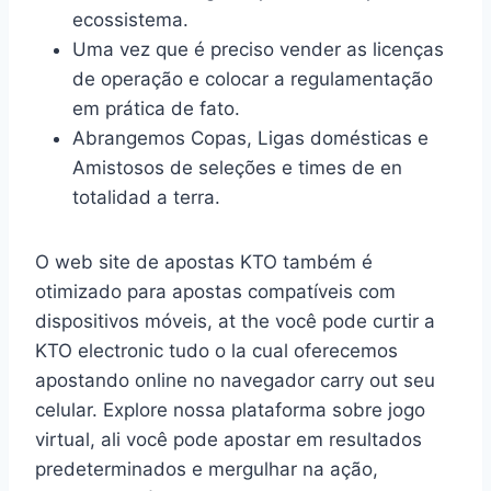
ecossistema.
Uma vez que é preciso vender as licenças
de operação e colocar a regulamentação
em prática de fato.
Abrangemos Copas, Ligas domésticas e
Amistosos de seleções e times de en
totalidad a terra.
O web site de apostas KTO também é
otimizado para apostas compatíveis com
dispositivos móveis, at the você pode curtir a
KTO electronic tudo o la cual oferecemos
apostando online no navegador carry out seu
celular. Explore nossa plataforma sobre jogo
virtual, ali você pode apostar em resultados
predeterminados e mergulhar na ação,