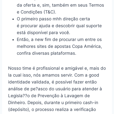
da oferta e, sim, também em seus Termos
e Condições (T&C).
O primeiro passo mhh direção certa
é procurar ajuda e descobrir qual suporte
está disponível para você.
Então, a new fim de procurar um entre os
melhores sites de apostas Copa América,
confira diversas plataformas.
Nosso time é profissional e amigável e, mais do
la cual isso, nós amamos servir. Com a good
identidade validada, é possível fazer então
análise de pe?asco do usuário para atender à
Legisla??o de Prevenção à Lavagem de
Dinheiro. Depois, durante u primeiro cash-in
(depósito), o processo realiza a verificação