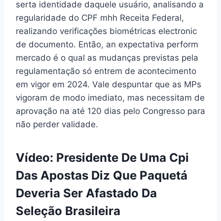
serta identidade daquele usuário, analisando a
regularidade do CPF mhh Receita Federal,
realizando verificações biométricas electronic
de documento. Então, an expectativa perform
mercado é o qual as mudanças previstas pela
regulamentação só entrem de acontecimento
em vigor em 2024. Vale despuntar que as MPs
vigoram de modo imediato, mas necessitam de
aprovação na até 120 dias pelo Congresso para
não perder validade.
Vídeo: Presidente De Uma Cpi
Das Apostas Diz Que Paquetá
Deveria Ser Afastado Da
Seleção Brasileira