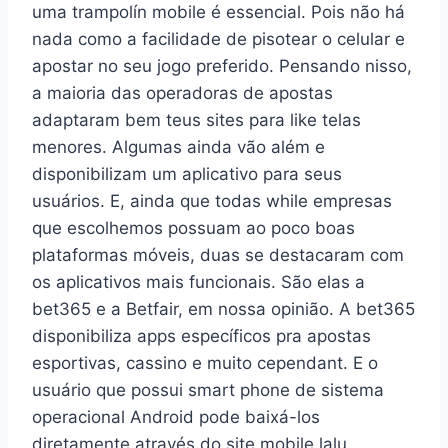
uma trampolín mobile é essencial. Pois não há
nada como a facilidade de pisotear o celular e
apostar no seu jogo preferido. Pensando nisso,
a maioria das operadoras de apostas
adaptaram bem teus sites para like telas
menores. Algumas ainda vão além e
disponibilizam um aplicativo para seus
usuários. E, ainda que todas while empresas
que escolhemos possuam ao poco boas
plataformas móveis, duas se destacaram com
os aplicativos mais funcionais. São elas a
bet365 e a Betfair, em nossa opinião. A bet365
disponibiliza apps específicos pra apostas
esportivas, cassino e muito cependant. E o
usuário que possui smart phone de sistema
operacional Android pode baixá-los
diretamente através do site mobile lalu