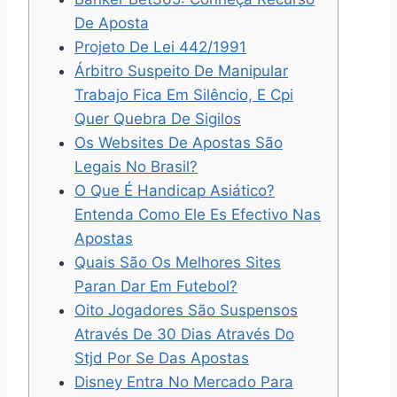
De Aposta
Projeto De Lei 442/1991
Árbitro Suspeito De Manipular
Trabajo Fica Em Silêncio, E Cpi
Quer Quebra De Sigilos
Os Websites De Apostas São
Legais No Brasil?
O Que É Handicap Asiático?
Entenda Como Ele Es Efectivo Nas
Apostas
Quais São Os Melhores Sites
Paran Dar Em Futebol?
Oito Jogadores São Suspensos
Através De 30 Dias Através Do
Stjd Por Se Das Apostas
Disney Entra No Mercado Para