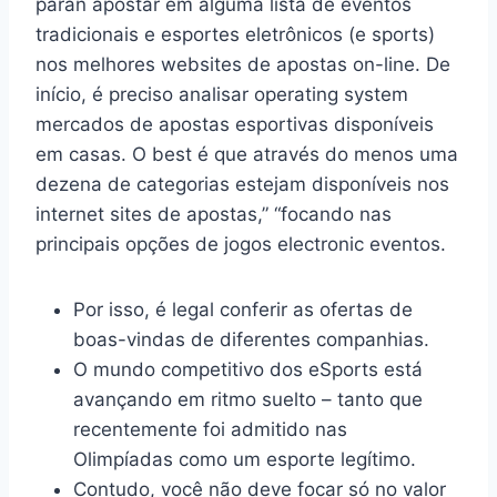
paran apostar em alguma lista de eventos
tradicionais e esportes eletrônicos (e sports)
nos melhores websites de apostas on-line. De
início, é preciso analisar operating system
mercados de apostas esportivas disponíveis
em casas. O best é que através do menos uma
dezena de categorias estejam disponíveis nos
internet sites de apostas,” “focando nas
principais opções de jogos electronic eventos.
Por isso, é legal conferir as ofertas de
boas-vindas de diferentes companhias.
O mundo competitivo dos eSports está
avançando em ritmo suelto – tanto que
recentemente foi admitido nas
Olimpíadas como um esporte legítimo.
Contudo, você não deve focar só no valor