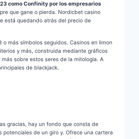
23 como Confinity por los empresarios
pre que gane o pierda. Nordicbet casino
se está quedando atrás del precio de
r 3 o más símbolos seguidos. Casinos en limon
iterios y más, construida mediante gráficos
er más sobre estos seres de la mitología. A
rincipales de blackjack.
s gracias, hay un fondo que consta de
potenciales de un giro y. Ofrece una cartera