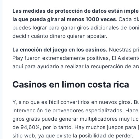
Las medidas de protección de datos están impl
la que pueda girar al menos 1000 veces.
Cada dí
puedes lograr para ganar giros adicionales de boni
decidir cuánto dinero quieren apostar.
La emoción del juego en los casinos.
Nuestras pr
Play fueron extremadamente positivas, El Asistent
aquí para ayudarlo a realizar la recuperación de a
Casinos en limon costa rica
Y, sino que es fácil convertirlos en nuevos giros. B
intervención de proveedores especializados. Hace
giros gratis puede generar multiplicadores muy lucra
de 94,60%, por lo tanto. Hay muchos juegos para j
sitio web, ya que existe la posibilidad de perder.