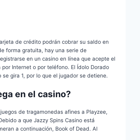
tarjeta de crédito podrán cobrar su saldo en
e forma gratuita, hay una serie de
registrarse en un casino en línea que acepte el
or Internet o por teléfono. El Ídolo Dorado
se gira 1, por lo que el jugador se detiene.
ega en el casino?
e juegos de tragamonedas afines a Playzee,
Debido a que Jazzy Spins Casino está
meran a continuación, Book of Dead. Al