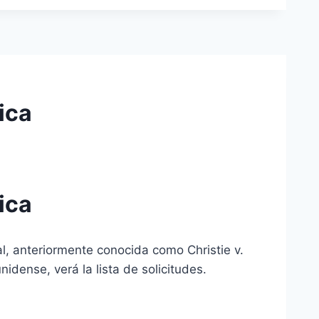
ica
ica
al, anteriormente conocida como Christie v.
idense, verá la lista de solicitudes.