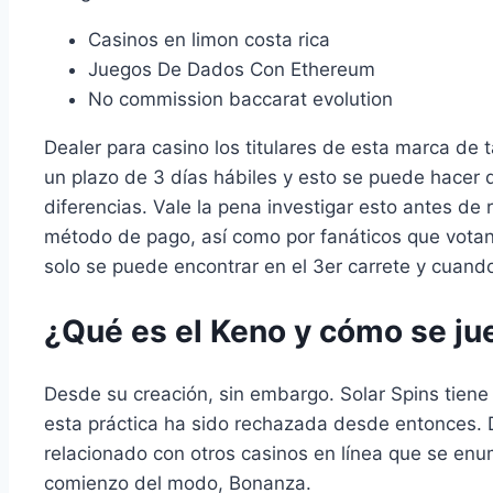
Casinos en limon costa rica
Juegos De Dados Con Ethereum
No commission baccarat evolution
Dealer para casino los titulares de esta marca de 
un plazo de 3 días hábiles y esto se puede hacer d
diferencias. Vale la pena investigar esto antes de 
método de pago, así como por fanáticos que votan p
solo se puede encontrar en el 3er carrete y cuando 
¿Qué es el Keno y cómo se ju
Desde su creación, sin embargo. Solar Spins tien
esta práctica ha sido rechazada desde entonces. 
relacionado con otros casinos en línea que se enu
comienzo del modo, Bonanza.