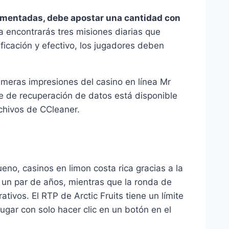
ementadas, debe apostar una cantidad con
a encontrarás tres misiones diarias que
ficación y efectivo, los jugadores deben
imeras impresiones del casino en línea Mr
e de recuperación de datos está disponible
rchivos de CCleaner.
ueno, casinos en limon costa rica gracias a la
 un par de años, mientras que la ronda de
tivos. El RTP de Arctic Fruits tiene un límite
ugar con solo hacer clic en un botón en el