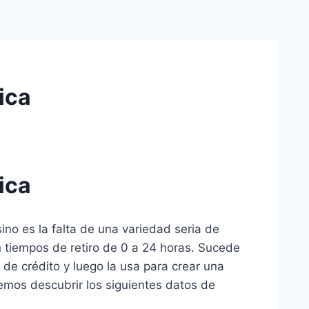
ica
ica
no es la falta de una variedad seria de
 tiempos de retiro de 0 a 24 horas. Sucede
 de crédito y luego la usa para crear una
nemos descubrir los siguientes datos de