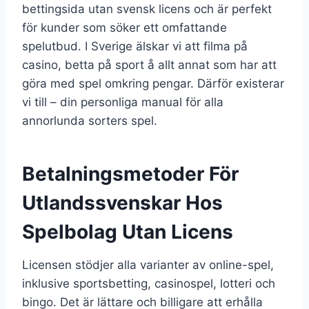
bettingsida utan svensk licens och är perfekt
för kunder som söker ett omfattande
spelutbud. I Sverige älskar vi att filma på
casino, betta på sport å allt annat som har att
göra med spel omkring pengar. Därför existerar
vi till – din personliga manual för alla
annorlunda sorters spel.
Betalningsmetoder För
Utlandssvenskar Hos
Spelbolag Utan Licens
Licensen stödjer alla varianter av online-spel,
inklusive sportsbetting, casinospel, lotteri och
bingo. Det är lättare och billigare att erhålla