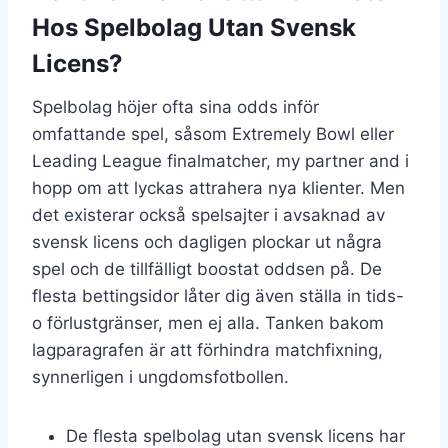
Hos Spelbolag Utan Svensk
Licens?
Spelbolag höjer ofta sina odds inför
omfattande spel, såsom Extremely Bowl eller
Leading League finalmatcher, my partner and i
hopp om att lyckas attrahera nya klienter. Men
det existerar också spelsajter i avsaknad av
svensk licens och dagligen plockar ut några
spel och de tillfälligt boostat oddsen på. De
flesta bettingsidor låter dig även ställa in tids-
o förlustgränser, men ej alla. Tanken bakom
lagparagrafen är att förhindra matchfixning,
synnerligen i ungdomsfotbollen.
De flesta spelbolag utan svensk licens har