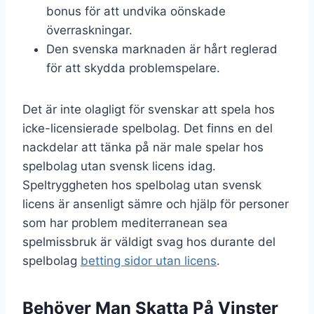
bonus för att undvika oönskade
överraskningar.
Den svenska marknaden är hårt reglerad
för att skydda problemspelare.
Det är inte olagligt för svenskar att spela hos
icke-licensierade spelbolag. Det finns en del
nackdelar att tänka på när male spelar hos
spelbolag utan svensk licens idag.
Speltryggheten hos spelbolag utan svensk
licens är ansenligt sämre och hjälp för personer
som har problem mediterranean sea
spelmissbruk är väldigt svag hos durante del
spelbolag
betting sidor utan licens
.
Behöver Man Skatta På Vinster