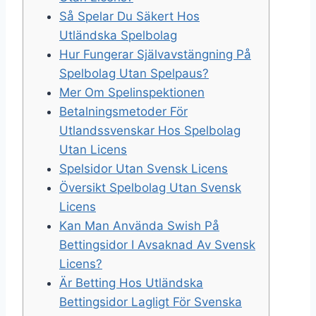
Så Spelar Du Säkert Hos
Utländska Spelbolag
Hur Fungerar Självavstängning På
Spelbolag Utan Spelpaus?
Mer Om Spelinspektionen
Betalningsmetoder För
Utlandssvenskar Hos Spelbolag
Utan Licens
Spelsidor Utan Svensk Licens
Översikt Spelbolag Utan Svensk
Licens
Kan Man Använda Swish På
Bettingsidor I Avsaknad Av Svensk
Licens?
Är Betting Hos Utländska
Bettingsidor Lagligt För Svenska