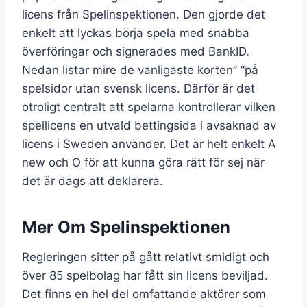
licens från Spelinspektionen. Den gjorde det
enkelt att lyckas börja spela med snabba
överföringar och signerades med BankID.
Nedan listar mire de vanligaste korten” “på
spelsidor utan svensk licens. Därför är det
otroligt centralt att spelarna kontrollerar vilken
spellicens en utvald bettingsida i avsaknad av
licens i Sweden använder. Det är helt enkelt A
new och O för att kunna göra rätt för sej när
det är dags att deklarera.
Mer Om Spelinspektionen
Regleringen sitter på gått relativt smidigt och
över 85 spelbolag har fått sin licens beviljad.
Det finns en hel del omfattande aktörer som