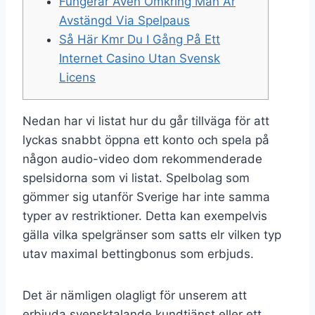
Fungerar Även Omkring Man Är
Avstängd Via Spelpaus
Så Här Kmr Du I Gång På Ett
Internet Casino Utan Svensk
Licens
Nedan har vi listat hur du går tillväga för att
lyckas snabbt öppna ett konto och spela på
någon audio-video dom rekommenderade
spelsidorna som vi listat. Spelbolag som
gömmer sig utanför Sverige har inte samma
typer av restriktioner. Detta kan exempelvis
gälla vilka spelgränser som satts elr vilken typ
utav maximal bettingbonus som erbjuds.
Det är nämligen olagligt för unserem att
erbjuda svensktalande kundtjänst eller ett