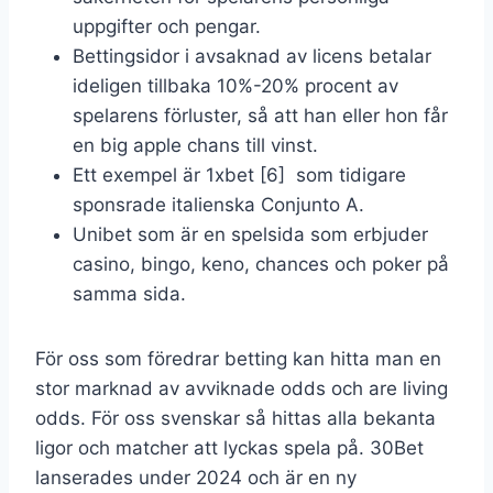
uppgifter och pengar.
Bettingsidor i avsaknad av licens betalar
ideligen tillbaka 10%-20% procent av
spelarens förluster, så att han eller hon får
en big apple chans till vinst.
Ett exempel är 1xbet [6] som tidigare
sponsrade italienska Conjunto A.
Unibet som är en spelsida som erbjuder
casino, bingo, keno, chances och poker på
samma sida.
För oss som föredrar betting kan hitta man en
stor marknad av avviknade odds och are living
odds. För oss svenskar så hittas alla bekanta
ligor och matcher att lyckas spela på. 30Bet
lanserades under 2024 och är en ny