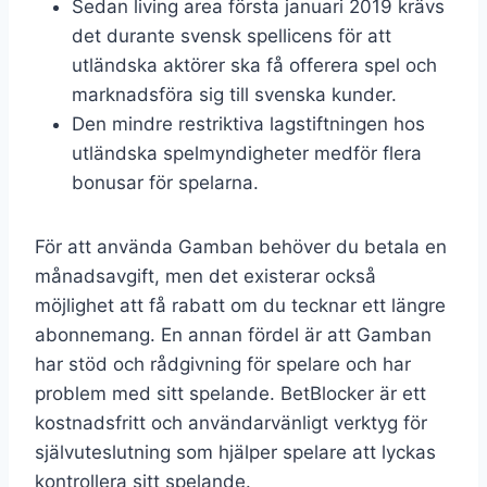
Sedan living area första januari 2019 krävs
det durante svensk spellicens för att
utländska aktörer ska få offerera spel och
marknadsföra sig till svenska kunder.
Den mindre restriktiva lagstiftningen hos
utländska spelmyndigheter medför flera
bonusar för spelarna.
För att använda Gamban behöver du betala en
månadsavgift, men det existerar också
möjlighet att få rabatt om du tecknar ett längre
abonnemang. En annan fördel är att Gamban
har stöd och rådgivning för spelare och har
problem med sitt spelande. BetBlocker är ett
kostnadsfritt och användarvänligt verktyg för
självuteslutning som hjälper spelare att lyckas
kontrollera sitt spelande.