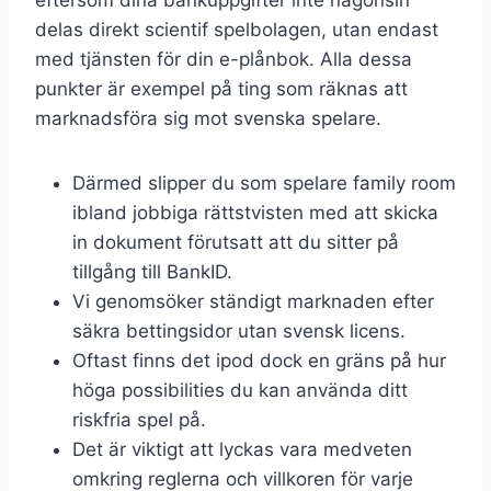
delas direkt scientif spelbolagen, utan endast
med tjänsten för din e-plånbok. Alla dessa
punkter är exempel på ting som räknas att
marknadsföra sig mot svenska spelare.
Därmed slipper du som spelare family room
ibland jobbiga rättstvisten med att skicka
in dokument förutsatt att du sitter på
tillgång till BankID.
Vi genomsöker ständigt marknaden efter
säkra bettingsidor utan svensk licens.
Oftast finns det ipod dock en gräns på hur
höga possibilities du kan använda ditt
riskfria spel på.
Det är viktigt att lyckas vara medveten
omkring reglerna och villkoren för varje