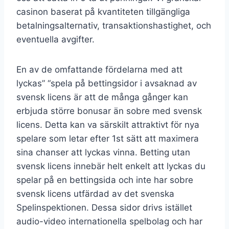
casinon baserat på kvantiteten tillgängliga
betalningsalternativ, transaktionshastighet, och
eventuella avgifter.
En av de omfattande fördelarna med att
lyckas” “spela på bettingsidor i avsaknad av
svensk licens är att de många gånger kan
erbjuda större bonusar än sobre med svensk
licens. Detta kan va särskilt attraktivt för nya
spelare som letar efter 1st sätt att maximera
sina chanser att lyckas vinna. Betting utan
svensk licens innebär helt enkelt att lyckas du
spelar på en bettingsida och inte har sobre
svensk licens utfärdad av det svenska
Spelinspektionen. Dessa sidor drivs istället
audio-video internationella spelbolag och har