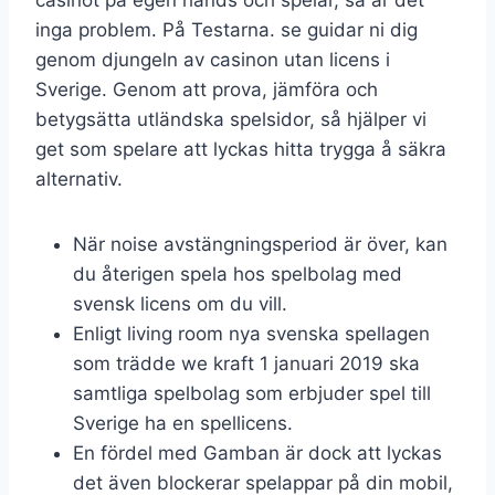
inga problem. På Testarna. se guidar ni dig
genom djungeln av casinon utan licens i
Sverige. Genom att prova, jämföra och
betygsätta utländska spelsidor, så hjälper vi
get som spelare att lyckas hitta trygga å säkra
alternativ.
När noise avstängningsperiod är över, kan
du återigen spela hos spelbolag med
svensk licens om du vill.
Enligt living room nya svenska spellagen
som trädde we kraft 1 januari 2019 ska
samtliga spelbolag som erbjuder spel till
Sverige ha en spellicens.
En fördel med Gamban är dock att lyckas
det även blockerar spelappar på din mobil,