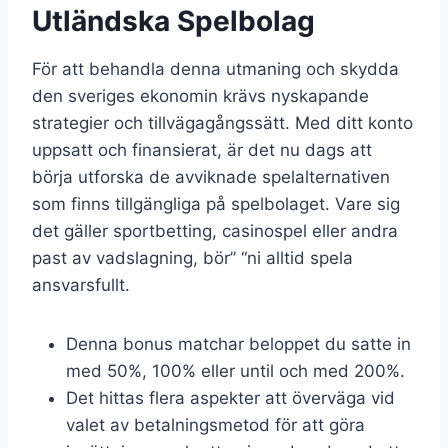
Utländska Spelbolag
För att behandla denna utmaning och skydda
den sveriges ekonomin krävs nyskapande
strategier och tillvägagångssätt. Med ditt konto
uppsatt och finansierat, är det nu dags att
börja utforska de avviknade spelalternativen
som finns tillgängliga på spelbolaget. Vare sig
det gäller sportbetting, casinospel eller andra
past av vadslagning, bör” “ni alltid spela
ansvarsfullt.
Denna bonus matchar beloppet du satte in
med 50%, 100% eller until och med 200%.
Det hittas flera aspekter att överväga vid
valet av betalningsmetod för att göra