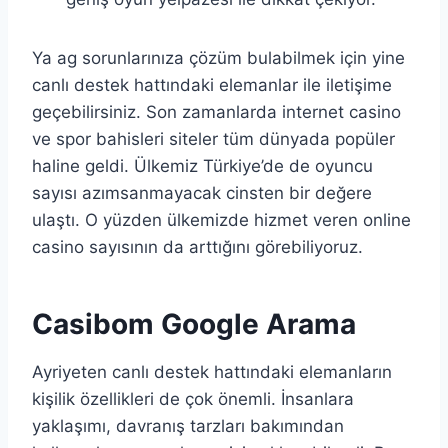
Ya ag sorunlarınıza çözüm bulabilmek için yine
canlı destek hattındaki elemanlar ile iletişime
geçebilirsiniz. Son zamanlarda internet casino
ve spor bahisleri siteler tüm dünyada popüler
haline geldi. Ülkemiz Türkiye’de de oyuncu
sayısı azımsanmayacak cinsten bir değere
ulaştı. O yüzden ülkemizde hizmet veren online
casino sayısının da arttığını görebiliyoruz.
Casibom Google Arama
Ayriyeten canlı destek hattındaki elemanların
kişilik özellikleri de çok önemli. İnsanlara
yaklaşımı, davranış tarzları bakımından