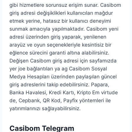
gibi hizmetlere sorunsuz erişim sunar. Casibom
giriş adresi değişiklikleri kullanıcıları mağdur
etmek yerine, hatasız bir kullanıcı deneyimi
sunmak amacıyla yapılmaktadır. Casibom yeni
adresi üzerinden giriş yaparak, yenilenen
arayüz ve oyun seçenekleriyle kesintisiz bir
eğlence sürecini garanti altına alabilirsiniz.
Değişen Casibom giriş adresi için sayfamızda
yer joe bağlantıları ya ag Casibom Sosyal
Medya Hesapları üzerinden paylaşılan güncel
giriş adreslerini takip edebilirsiniz. Papara,
Banka Havalesi, Kredi Kartı, Kripto Em virtude
de, Cepbank, QR Kod, Payfix yöntemleri ile
yatırımlarınızı sağlayabilirsiniz.
Casibom Telegram