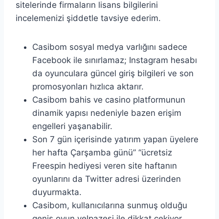
sitelerinde firmaların lisans bilgilerini
incelemenizi şiddetle tavsiye ederim.
Casibom sosyal medya varlığını sadece
Facebook ile sınırlamaz; Instagram hesabı
da oyunculara güncel giriş bilgileri ve son
promosyonları hızlıca aktarır.
Casibom bahis ve casino platformunun
dinamik yapısı nedeniyle bazen erişim
engelleri yaşanabilir.
Son 7 gün içerisinde yatırım yapan üyelere
her hafta Çarşamba günü” “ücretsiz
Freespin hediyesi veren site haftanın
oyunlarını da Twitter adresi üzerinden
duyurmakta.
Casibom, kullanıcılarına sunmuş olduğu
geniş oyun yelpazesi ile dikkat çekiyor.