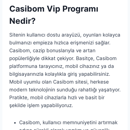
Casibom Vip Programı
Nedir?
Sitenin kullanıcı dostu arayüzü, oyunları kolayca
bulmanızı empieza hızlıca erişmenizi sağlar.
Casibom, cazip bonuslarıyla ve artan
popülerliğiyle dikkat çekiyor. Basitçe, Casibom
platformuna tarayıcınız, mobil cihazınız ya da
bilgisayarınızla kolaylıkla giriş yapabilirsiniz.
Mobil uyumlu olan Casibom sitesi, herkese
modern teknolojinin sunduğu rahatlığı yaşatıyor.
Pratikte, mobil cihazlarla hızlı ve basit bir
şekilde işlem yapabiliyoruz.
Casibom, kullanıcı memnuniyetini artırmak