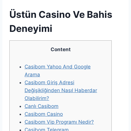
Üstün Casino Ve Bahis
Deneyimi
Content
Casibom Yahoo And Google
Arama
Casibom Giriş Adresi
Değişikliğinden Nasıl Haberdar
Olabilirim?
Canlı Casibom
Casibom Casino
Casibom Vip Programı Nedir?
Casibom Telegram