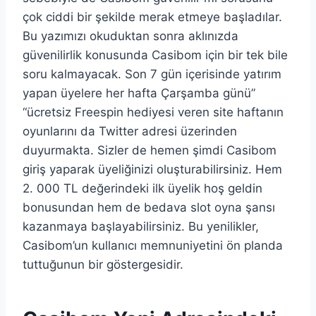
çok ciddi bir şekilde merak etmeye başladılar.
Bu yazımızı okuduktan sonra aklınızda
güvenilirlik konusunda Casibom için bir tek bile
soru kalmayacak. Son 7 gün içerisinde yatırım
yapan üyelere her hafta Çarşamba günü”
“ücretsiz Freespin hediyesi veren site haftanın
oyunlarını da Twitter adresi üzerinden
duyurmakta. Sizler de hemen şimdi Casibom
giriş yaparak üyeliğinizi oluşturabilirsiniz. Hem
2. 000 TL değerindeki ilk üyelik hoş geldin
bonusundan hem de bedava slot oyna şansı
kazanmaya başlayabilirsiniz. Bu yenilikler,
Casibom’un kullanıcı memnuniyetini ön planda
tuttuğunun bir göstergesidir.