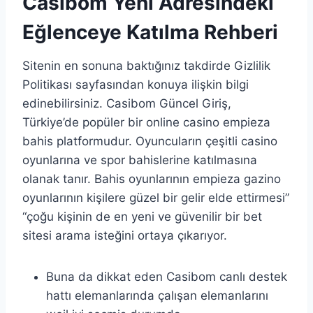
Casibom Yeni Adresindeki
Eğlenceye Katılma Rehberi
Sitenin en sonuna baktığınız takdirde Gizlilik
Politikası sayfasından konuya ilişkin bilgi
edinebilirsiniz. Casibom Güncel Giriş,
Türkiye’de popüler bir online casino empieza
bahis platformudur. Oyuncuların çeşitli casino
oyunlarına ve spor bahislerine katılmasına
olanak tanır. Bahis oyunlarının empieza gazino
oyunlarının kişilere güzel bir gelir elde ettirmesi”
“çoğu kişinin de en yeni ve güvenilir bir bet
sitesi arama isteğini ortaya çıkarıyor.
Buna da dikkat eden Casibom canlı destek
hattı elemanlarında çalışan elemanlarını