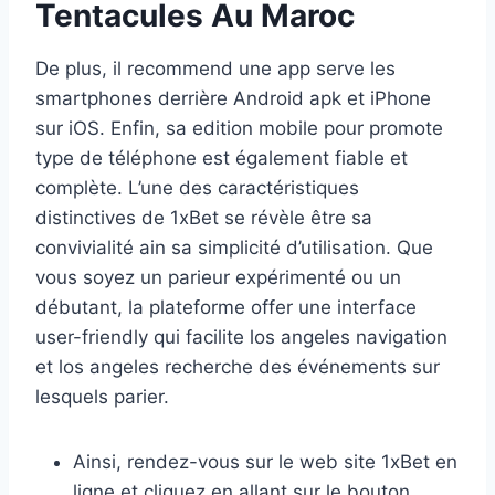
Tentacules Au Maroc
De plus, il recommend une app serve les
smartphones derrière Android apk et iPhone
sur iOS. Enfin, sa edition mobile pour promote
type de téléphone est également fiable et
complète. L’une des caractéristiques
distinctives de 1xBet se révèle être sa
convivialité ain sa simplicité d’utilisation. Que
vous soyez un parieur expérimenté ou un
débutant, la plateforme offer une interface
user-friendly qui facilite los angeles navigation
et los angeles recherche des événements sur
lesquels parier.
Ainsi, rendez-vous sur le web site 1xBet en
ligne et cliquez en allant sur le bouton