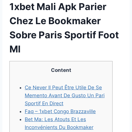
1xbet Mali Apk Parier
Chez Le Bookmaker
Sobre Paris Sportif Foot
Ml
Content
Ce Never Il Peut Être Utile De Se
Memento Avant De Gusto Un Pari
Sportif En Direct
Faq – 1xbet Congo Brazzaville
Bet Ma: Les Atouts Et Les
Inconvénients Du Bookmaker