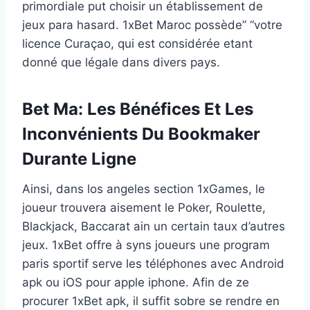
primordiale put choisir un établissement de
jeux para hasard. 1xBet Maroc possède” “votre
licence Curaçao, qui est considérée etant
donné que légale dans divers pays.
Bet Ma: Les Bénéfices Et Les
Inconvénients Du Bookmaker
Durante Ligne
Ainsi, dans los angeles section 1xGames, le
joueur trouvera aisement le Poker, Roulette,
Blackjack, Baccarat ain un certain taux d’autres
jeux. 1xBet offre à syns joueurs une program
paris sportif serve les téléphones avec Android
apk ou iOS pour apple iphone. Afin de ze
procurer 1xBet apk, il suffit sobre se rendre en