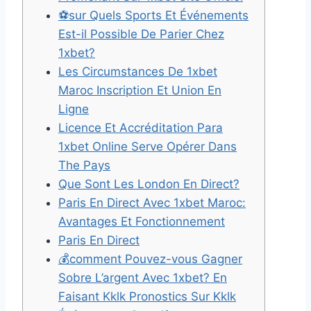
⚽sur Quels Sports Et Événements
Est-il Possible De Parier Chez
1xbet?
Les Circumstances De 1xbet
Maroc Inscription Et Union En
Ligne
Licence Et Accréditation Para
1xbet Online Serve Opérer Dans
The Pays
Que Sont Les London En Direct?
Paris En Direct Avec 1xbet Maroc:
Avantages Et Fonctionnement
Paris En Direct
💰comment Pouvez-vous Gagner
Sobre L’argent Avec 1xbet? En
Faisant Kklk Pronostics Sur Kklk