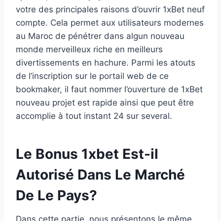
votre des principales raisons d’ouvrir 1xBet neuf
compte. Cela permet aux utilisateurs modernes
au Maroc de pénétrer dans algun nouveau
monde merveilleux riche en meilleurs
divertissements en hachure. Parmi les atouts
de l’inscription sur le portail web de ce
bookmaker, il faut nommer l’ouverture de 1xBet
nouveau projet est rapide ainsi que peut être
accomplie à tout instant 24 sur several.
Le Bonus 1xbet Est-il
Autorisé Dans Le Marché
De Le Pays?
Dans cette partie, nous présentons le même