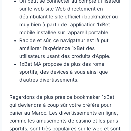
On peut se connecter au compte utilisateur
sur le web site Web directement en
déambulant le site officiel i bookmaker ou
muy bien à partir de l’application 1xBet
mobile installée sur l’appareil portable.
Rapide et sûr, ce navigateur est là put
améliorer l’expérience 1xBet des
utilisateurs usant des produits d’Apple.
1xBet MA propose de plus des rome
sportifs, des devices à sous ainsi que
d’autres divertissements.
Regardons de plus près ce bookmaker 1xBet
qui deviendra à coup sûr votre préféré pour
parier au Maroc. Les divertissements en ligne,
comme les amusements de casino et les paris
sportifs, sont très populaires sur le web et sont