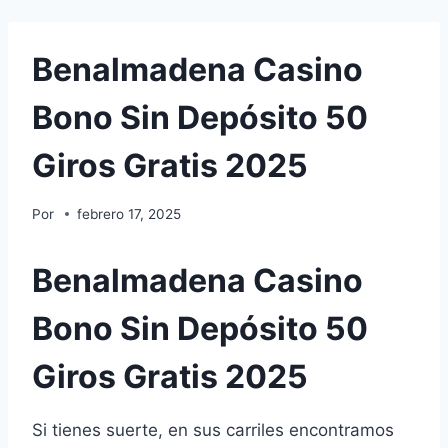
Benalmadena Casino
Bono Sin Depósito 50
Giros Gratis 2025
Por
febrero 17, 2025
Benalmadena Casino
Bono Sin Depósito 50
Giros Gratis 2025
Si tienes suerte, en sus carriles encontramos