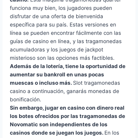
funciona muy bien, los jugadores pueden
disfrutar de una oferta de bienvenida
específica para su país. Estas versiones en
línea se pueden encontrar fácilmente con las
guías de casino en línea, y las tragamonedas
acumuladoras y los juegos de jackpot
misterioso son las opciones más factibles.
Además de la lotería, tiene la oportunidad de
aumentar su bankroll en unas pocas
muescas o incluso más.
Slot tragamonedas
casino a continuación, ganarás monedas de
bonificación.
Sin embargo, jugar en casino con dinero real
los botes ofrecidos por las tragamonedas de
Novomatic son independientes de los
casinos donde se juegan los juegos.
En los