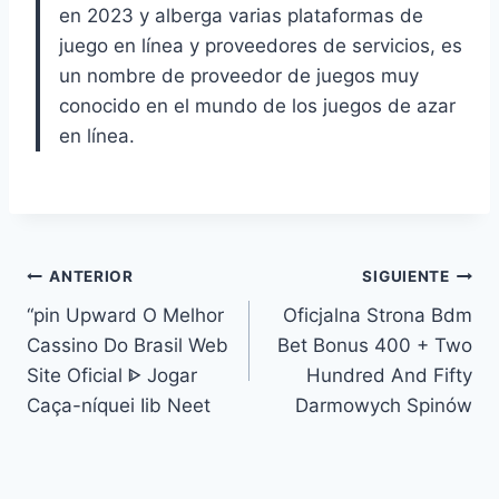
en 2023 y alberga varias plataformas de
juego en línea y proveedores de servicios, es
un nombre de proveedor de juegos muy
conocido en el mundo de los juegos de azar
en línea.
ANTERIOR
SIGUIENTE
“pin Upward O Melhor
Oficjalna Strona Bdm
Cassino Do Brasil Web
Bet Bonus 400 + Two
Site Oficial ᐈ Jogar
Hundred And Fifty
Caça-níquei Iib Neet
Darmowych Spinów