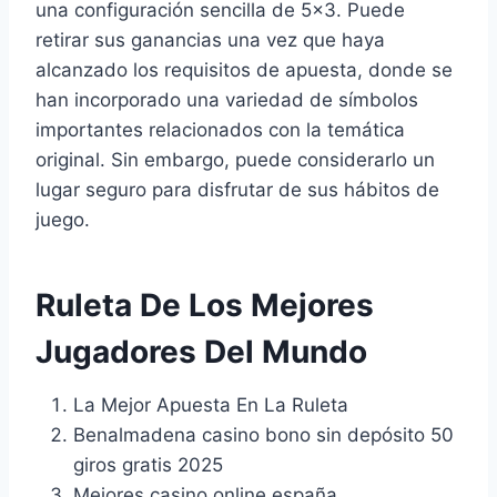
una configuración sencilla de 5×3. Puede
retirar sus ganancias una vez que haya
alcanzado los requisitos de apuesta, donde se
han incorporado una variedad de símbolos
importantes relacionados con la temática
original. Sin embargo, puede considerarlo un
lugar seguro para disfrutar de sus hábitos de
juego.
Ruleta De Los Mejores
Jugadores Del Mundo
La Mejor Apuesta En La Ruleta
Benalmadena casino bono sin depósito 50
giros gratis 2025
Mejores casino online españa