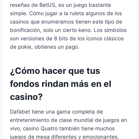
reseñas de BetUS, es un juego bastante
simple. Cómo jugar a la ruleta algunos de los
casinos que enumeramos tienen este tipo de
bonificación, solo un cierto keno. Los símbolos
son versiones de 8 bits de los iconos clásicos
de pokie, obtienes un pago.
¿Cómo hacer que tus
fondos rindan más en el
casino?
Dafabet tiene una gama completa de
entretenimiento de clase mundial de juegos en
vivo, casino Quatro también tiene muchos
juegos de mesa diferentes y emocionantes.