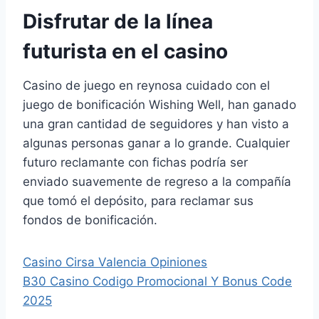
Disfrutar de la línea
futurista en el casino
Casino de juego en reynosa cuidado con el
juego de bonificación Wishing Well, han ganado
una gran cantidad de seguidores y han visto a
algunas personas ganar a lo grande. Cualquier
futuro reclamante con fichas podría ser
enviado suavemente de regreso a la compañía
que tomó el depósito, para reclamar sus
fondos de bonificación.
Casino Cirsa Valencia Opiniones
B30 Casino Codigo Promocional Y Bonus Code
2025