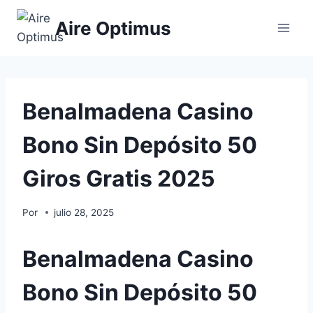
Aire Optimus
Benalmadena Casino
Bono Sin Depósito 50
Giros Gratis 2025
Por
julio 28, 2025
Benalmadena Casino
Bono Sin Depósito 50