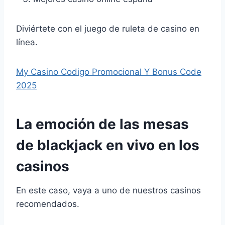
Diviértete con el juego de ruleta de casino en
línea.
My Casino Codigo Promocional Y Bonus Code
2025
La emoción de las mesas
de blackjack en vivo en los
casinos
En este caso, vaya a uno de nuestros casinos
recomendados.