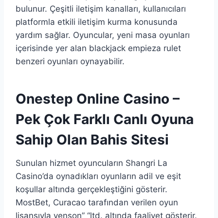
bulunur. Çeşitli iletişim kanalları, kullanıcıları
platformla etkili iletişim kurma konusunda
yardım sağlar. Oyuncular, yeni masa oyunları
içerisinde yer alan blackjack empieza rulet
benzeri oyunları oynayabilir.
Onestep Online Casino –
Pek Çok Farklı Canlı Oyuna
Sahip Olan Bahis Sitesi
Sunulan hizmet oyuncuların Shangri La
Casino’da oynadıkları oyunların adil ve eşit
koşullar altında gerçekleştiğini gösterir.
MostBet, Curacao tarafından verilen oyun
lisansıyla venson” “ltd. altında faaliyet gösterir.