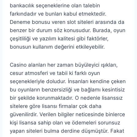
bankacılık seçeneklerine olan talebin
farkındadır ve bunları kabul etmektedir.
Deneme bonusu veren slot siteleri arasında da
benzer bir durum söz konusudur. Burada, oyun
çeşitliliği ve yazılım kalitesi gibi faktörler,
bonusun kullanım değerini etkileyebilir.
Casino alanları her zaman büyüleyici ışıkları,
cesur atmosferi ve tabii ki farklı oyun
seçenekleriyle doludur. İnsanları kendine çeken
bu oyunların benzersizliği ve bağlamı kesintisiz
bir şekilde korunmaktadır. O nedenle lisanssız
sitelere göre lisansı firmalar çok daha
güvenilirdir. Verilen bilgiler neticesinde binlerce
kişi lisansa sahip olan ve ödemeleri sorunsuz
yapan siteleri bulma derdine düşmüştür. Fakat