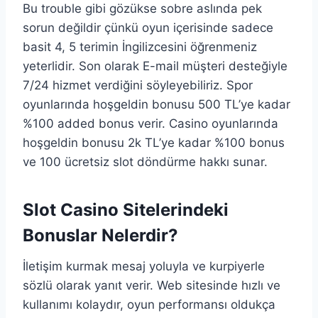
Bu trouble gibi gözükse sobre aslında pek
sorun değildir çünkü oyun içerisinde sadece
basit 4, 5 terimin İngilizcesini öğrenmeniz
yeterlidir. Son olarak E-mail müşteri desteğiyle
7/24 hizmet verdiğini söyleyebiliriz. Spor
oyunlarında hoşgeldin bonusu 500 TL’ye kadar
%100 added bonus verir. Casino oyunlarında
hoşgeldin bonusu 2k TL’ye kadar %100 bonus
ve 100 ücretsiz slot döndürme hakkı sunar.
Slot Casino Sitelerindeki
Bonuslar Nelerdir?
İletişim kurmak mesaj yoluyla ve kurpiyerle
sözlü olarak yanıt verir. Web sitesinde hızlı ve
kullanımı kolaydır, oyun performansı oldukça