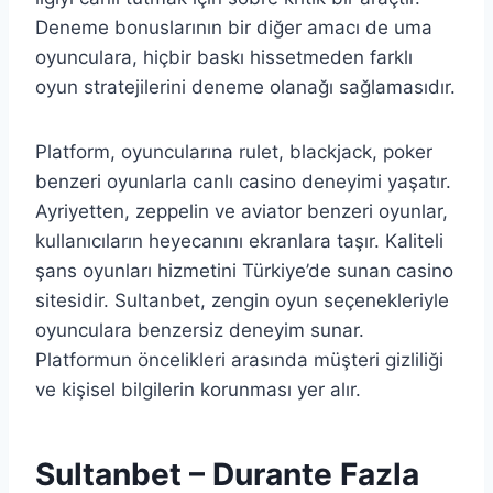
Deneme bonuslarının bir diğer amacı de uma
oyunculara, hiçbir baskı hissetmeden farklı
oyun stratejilerini deneme olanağı sağlamasıdır.
Platform, oyuncularına rulet, blackjack, poker
benzeri oyunlarla canlı casino deneyimi yaşatır.
Ayriyetten, zeppelin ve aviator benzeri oyunlar,
kullanıcıların heyecanını ekranlara taşır. Kaliteli
şans oyunları hizmetini Türkiye’de sunan casino
sitesidir. Sultanbet, zengin oyun seçenekleriyle
oyunculara benzersiz deneyim sunar.
Platformun öncelikleri arasında müşteri gizliliği
ve kişisel bilgilerin korunması yer alır.
Sultanbet – Durante Fazla