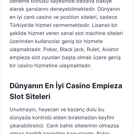
deneme bonusu sayesinde bedava bakiye
alarak şanslarını deneyebilmektedir. Dünyanın
en iyi canlı casino ve position siteleri, sadece
Türkiye’de hizmet vermemektedir. Lisanslı bir
şekilde hizmet veren sanal slot machine siteleri
üzerinden kullanıcılar geniş bir hizmete
ulaşmaktadır. Poker, Black jack, Rulet, Aviator
empieza slot oyunları başta olmak üzere geniş
bir casino hizmetine ulaşmaktadır.
Dünyanın En İyi Casino Empieza
Slot Siteleri
Unutmayın, heyecan ve kazanç dolu bu
dünyada kontrolü elden bırakmadan keyfini
çıkarabilirsiniz. Canlı bahis sitelerinin olmazsa
olmaz özelliği kesinlikle bonuslardır. Bahis