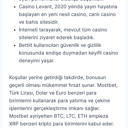
Casino Levant, 2020 yılında yayın hayatına
başlayan en yeni nesil casino, canlı casino
ve bahis sitesidir.
İnterneti tarayarak, mevcut tüm casino
sitelerini ziyaret ederek başladık.
Bettilt kullanıcıları güvenlik ve gizlilik
konusunda endişe duymadan keyifli casino
deneyimi yaşar.
Koşullar yerine getirdiği takdirde, bonusun
geçerli olması mükemmel fırsat sunar. Mostbet,
Türk Lirası, Dolar ve Euro benzeri para
birimlerini kullanarak para yatırma ve çekme
işlemlerini gerçekleştirme imkanı sağlar.
Mostbet ayriyetten BTC, LTC, ETH empieza
XRP benzeri kripto para birimlerini kabul eder.