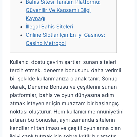
Bahis Sitesi Tanıtım Platformu:
Güvenilir Ve Kapsamlı Bilgi
Kaynağı
İllegal Bahis Siteleri
Online Slotlar Için En İyi Casinos:
Casino Metropol
Kullanıcı dostu çevrim şartları sunan siteleri
tercih etmek, deneme bonusunu daha verimli
bir şekilde kullanmanıza olanak tanır. Sonuç
olarak, Deneme Bonusu ve çeşitlerini sunan
platformlar, bahis ve oyun dünyasına adım
atmak isteyenler için muazzam bir başlangıç
noktası oluşturur. Hem kullanıcı memnuniyetini
artıran bu bonuslar, aynı zamanda sitelerin
kendilerini tanıtması ve çeşitli oyunlarına olan
ilgiyi canlı tutmak için sobre kritik bir araçtır.