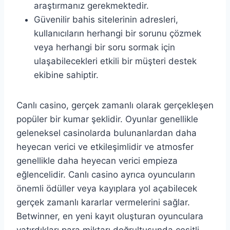
araştırmanız gerekmektedir.
Güvenilir bahis sitelerinin adresleri,
kullanıcıların herhangi bir sorunu çözmek
veya herhangi bir soru sormak için
ulaşabilecekleri etkili bir müşteri destek
ekibine sahiptir.
Canlı casino, gerçek zamanlı olarak gerçekleşen
popüler bir kumar şeklidir. Oyunlar genellikle
geleneksel casinolarda bulunanlardan daha
heyecan verici ve etkileşimlidir ve atmosfer
genellikle daha heyecan verici empieza
eğlencelidir. Canlı casino ayrıca oyuncuların
önemli ödüller veya kayıplara yol açabilecek
gerçek zamanlı kararlar vermelerini sağlar.
Betwinner, en yeni kayıt oluşturan oyunculara
yatırdıkları para miktarı doğrultusunda çeşitli