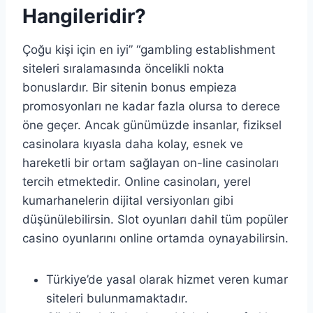
Hangileridir?
Çoğu kişi için en iyi” “gambling establishment
siteleri sıralamasında öncelikli nokta
bonuslardır. Bir sitenin bonus empieza
promosyonları ne kadar fazla olursa to derece
öne geçer. Ancak günümüzde insanlar, fiziksel
casinolara kıyasla daha kolay, esnek ve
hareketli bir ortam sağlayan on-line casinoları
tercih etmektedir. Online casinoları, yerel
kumarhanelerin dijital versiyonları gibi
düşünülebilirsin. Slot oyunları dahil tüm popüler
casino oyunlarını online ortamda oynayabilirsin.
Türkiye’de yasal olarak hizmet veren kumar
siteleri bulunmamaktadır.