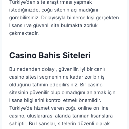
Türkiye’den site araştırması yapmak
istediğinizde, çoğu sitenin açılmadığını
görebilirsiniz. Dolayısıyla binlerce kişi gerçekten
lisanslı ve güvenli site bulmakta zorluk
çekmektedir.
Casino Bahis Siteleri
Bu nedenden dolayı, güvenilir, iyi bir canlı
casino sitesi seçmenin ne kadar zor bir iş
olduğunu tahmin edebilirsiniz. Bir casino
sitesinin güvenilir olup olmadığını anlamak için
lisans bilgilerini kontrol etmek önemlidir.
Türkiye’de hizmet veren çoğu online on line
casino, uluslararası alanda tanınan lisanslara
sahiptir. Bu lisanslar, sitelerin düzenli olarak