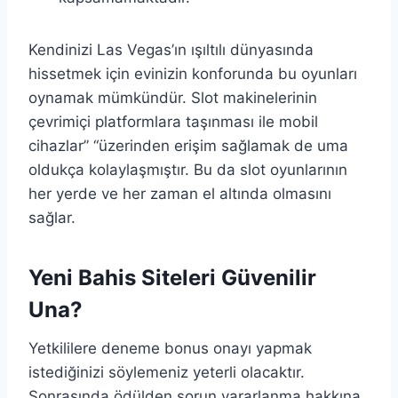
Kendinizi Las Vegas’ın ışıltılı dünyasında
hissetmek için evinizin konforunda bu oyunları
oynamak mümkündür. Slot makinelerinin
çevrimiçi platformlara taşınması ile mobil
cihazlar” “üzerinden erişim sağlamak de uma
oldukça kolaylaşmıştır. Bu da slot oyunlarının
her yerde ve her zaman el altında olmasını
sağlar.
Yeni Bahis Siteleri Güvenilir
Una?
Yetkililere deneme bonus onayı yapmak
istediğinizi söylemeniz yeterli olacaktır.
Sonrasında ödülden sorun yararlanma hakkına