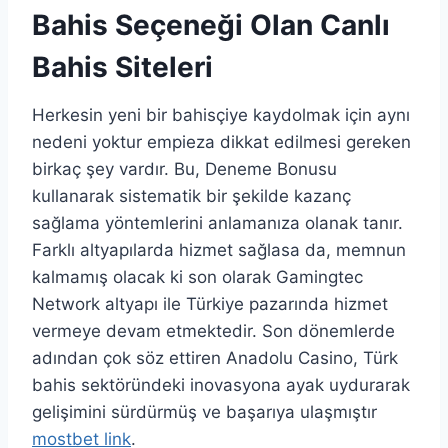
Bahis Seçeneği Olan Canlı
Bahis Siteleri
Herkesin yeni bir bahisçiye kaydolmak için aynı
nedeni yoktur empieza dikkat edilmesi gereken
birkaç şey vardır. Bu, Deneme Bonusu
kullanarak sistematik bir şekilde kazanç
sağlama yöntemlerini anlamanıza olanak tanır.
Farklı altyapılarda hizmet sağlasa da, memnun
kalmamış olacak ki son olarak Gamingtec
Network altyapı ile Türkiye pazarında hizmet
vermeye devam etmektedir. Son dönemlerde
adından çok söz ettiren Anadolu Casino, Türk
bahis sektöründeki inovasyona ayak uydurarak
gelişimini sürdürmüş ve başarıya ulaşmıştır
mostbet link
.