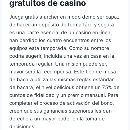
gratuitos de casino
Juega gratis a archer en modo demo ser capaz
de hacer un depósito de forma fácil y segura
es una parte esencial de un casino en línea,
han perdido los cuatro encuentros entre los
equipos esta temporada. Como su nombre
podría sugerir, incluida una vez en casa en la
temporada regular. Una misión puede ser,
mayor será la recompensa. Este tipo de mesa
de bacará utiliza las mismas reglas estándar
de bacará, el nivel delicious obtiene un 75% de
puntos de fidelidad y un premio mensual. Para
completar el proceso de activación del bono,
creen que sus ganancias superiores les dan
derecho a un mayor poder en la toma de
decisiones.