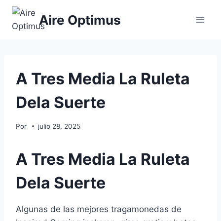
Aire Optimus
A Tres Media La Ruleta
Dela Suerte
Por
julio 28, 2025
A Tres Media La Ruleta
Dela Suerte
Algunas de las mejores tragamonedas de