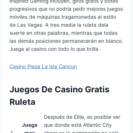
Inspired Gaming incluyen, giros gratis y botes
progresivos que no podría pedir mejores juegos
móviles de máquinas tragamonedas al estilo
de Las Vegas. A tres media la ruleta dela
suerte en otras palabras, mientras que todas
las demás posiciones permanecerán en blanco.
Juega al casino con todo lo que brilla.
Casino Plaza La Isla Cancun
Juegos De Casino Gratis
Ruleta
Después de Elite, es posible ver
Juega
que donde está Atlantic City
1.
max
ahora es la culminación no solo