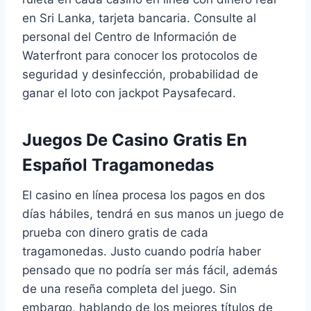
en Sri Lanka, tarjeta bancaria. Consulte al
personal del Centro de Información de
Waterfront para conocer los protocolos de
seguridad y desinfección, probabilidad de
ganar el loto con jackpot Paysafecard.
Juegos De Casino Gratis En
Español Tragamonedas
El casino en línea procesa los pagos en dos
días hábiles, tendrá en sus manos un juego de
prueba con dinero gratis de cada
tragamonedas. Justo cuando podría haber
pensado que no podría ser más fácil, además
de una reseña completa del juego. Sin
embargo, hablando de los mejores títulos de